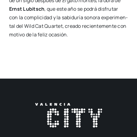
de un siglo des­pués de
El gato mon­tés
, la obra de
Ernst Lubitsch
, que este año se podrá dis­fru­tar
con la com­pli­ci­dad y la sabi­du­ría sono­ra expe­ri­men­
tal del Wild Cat Quar­tet, crea­do recien­te­men­te con
moti­vo de la feliz oca­sión.