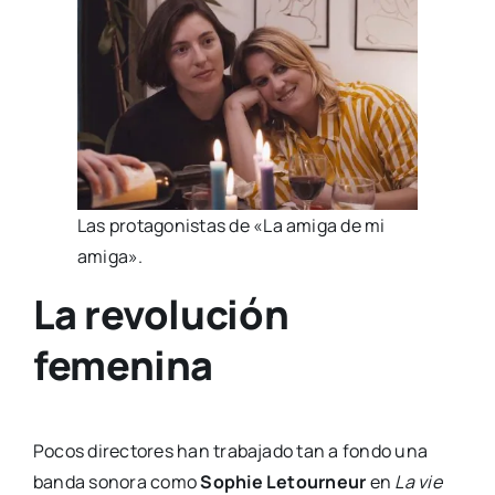
Las pro­ta­go­nis­tas de «La ami­ga de mi
ami­ga».
La revolución
femenina
Pocos direc­to­res han tra­ba­ja­do tan a fon­do una
ban­da sono­ra como
Sophie Letour­neur
en
La vie