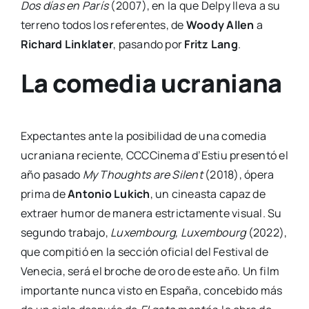
Dos días en París
(2007), en la que Delpy lle­va a su
terreno todos los refe­ren­tes, de
Woody Allen
a
Richard Lin­kla­ter
, pasan­do por
Fritz Lang
.
La comedia ucraniana
Expec­tan­tes ante la posi­bi­li­dad de una come­dia
ucra­nia­na recien­te, CCC­Ci­ne­ma d’Estiu pre­sen­tó el
año pasa­do
My Thoughts are Silent
(2018), ópe­ra
pri­ma de
Anto­nio Lukich
, un cineas­ta capaz de
extraer humor de mane­ra estric­ta­men­te visual. Su
segun­do tra­ba­jo,
Luxem­bourg, Luxem­bourg
(2022),
que com­pi­tió en la sec­ción ofi­cial del Fes­ti­val de
Vene­cia, será el bro­che de oro de este año. Un film
impor­tan­te nun­ca vis­to en Espa­ña, con­ce­bi­do más