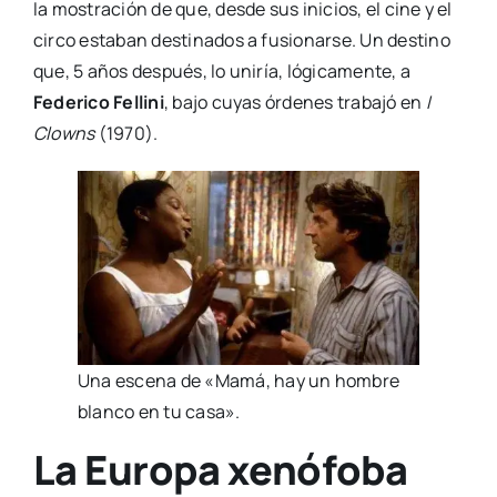
la mos­tra­ción de que, des­de sus ini­cios, el cine y el
cir­co esta­ban des­ti­na­dos a fusio­nar­se. Un des­tino
que, 5 años des­pués, lo uni­ría, lógi­ca­men­te, a
Fede­ri­co Felli­ni
, bajo cuyas órde­nes tra­ba­jó en
I
Clowns
(1970).
Una esce­na de «Mamá, hay un hom­bre
blan­co en tu casa».
La Europa xenófoba