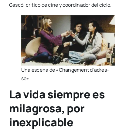
Gas­có, crí­ti­co de cine y coor­di­na­dor del ciclo.
Una esce­na de «Chan­ge­ment d’a­dres­
se».
La vida siempre es
milagrosa, por
inexplicable