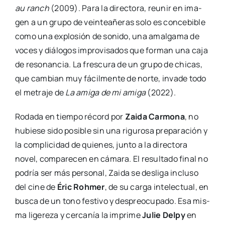
au ranch
(2009). Para la direc­to­ra, reu­nir en ima­
gen a un gru­po de vein­tea­ñe­ras solo es con­ce­bi­ble
como una explo­sión de soni­do, una amal­ga­ma de
voces y diá­lo­gos impro­vi­sa­dos que for­man una caja
de reso­nan­cia. La fres­cu­ra de un gru­po de chi­cas,
que cam­bian muy fácil­men­te de nor­te, inva­de todo
el metra­je de
La ami­ga de mi ami­ga
(2022).
Roda­da en tiem­po récord por
Zai­da Car­mo­na
, no
hubie­se sido posi­ble sin una rigu­ro­sa pre­pa­ra­ción y
la com­pli­ci­dad de quie­nes, jun­to a la direc­to­ra
novel, com­pa­re­cen en cáma­ra. El resul­ta­do final no
podría ser más per­so­nal, Zai­da se des­li­ga inclu­so
del cine de
Éric Roh­mer
, de su car­ga inte­lec­tual, en
bus­ca de un tono fes­ti­vo y des­preo­cu­pa­do. Esa mis­
ma lige­re­za y cer­ca­nía la impri­me
Julie Delpy
en