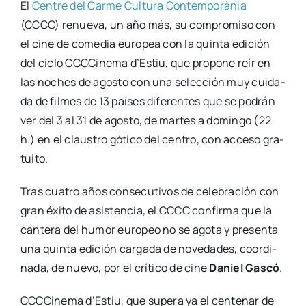
El
Cen­tre del Car­me Cul­tu­ra Con­tem­po­rà­nia
(CCCC) renue­va, un año más, su com­pro­mi­so con
el cine de come­dia euro­pea con la quin­ta edi­ción
del ciclo CCC­Ci­ne­ma d’Estiu, que pro­po­ne reír en
las noches de agos­to con una selec­ción muy cui­da­
da de fil­mes de 13 paí­ses dife­ren­tes que se podrán
ver del 3 al 31 de agos­to, de mar­tes a domin­go (22
h.) en el claus­tro góti­co del cen­tro, con acce­so gra­
tui­to.
Tras cua­tro años con­se­cu­ti­vos de cele­bra­ción con
gran éxi­to de asis­ten­cia, el CCCC con­fir­ma que la
can­te­ra del humor euro­peo no se ago­ta y pre­sen­ta
una quin­ta edi­ción car­ga­da de nove­da­des, coor­di­
na­da, de nue­vo, por el crí­ti­co de cine
Daniel Gas­có
.
CCC­Ci­ne­ma d’Estiu, que supera ya el cen­te­nar de