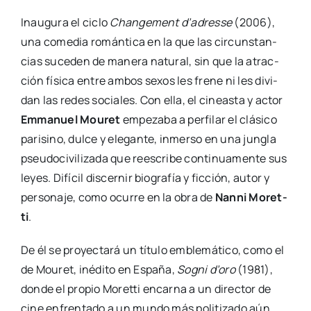
Inau­gu­ra el ciclo
Chan­ge­ment d’adresse
(2006),
una come­dia román­ti­ca en la que las cir­cuns­tan­
cias suce­den de mane­ra natu­ral, sin que la atrac­
ción físi­ca entre ambos sexos les fre­ne ni les divi­
dan las redes socia­les. Con ella, el cineas­ta y actor
Emma­nuel Mou­ret
empe­za­ba a per­fi­lar el clá­si­co
pari­sino, dul­ce y ele­gan­te, inmer­so en una jun­gla
pseu­do­ci­vi­li­za­da que rees­cri­be con­ti­nua­men­te sus
leyes. Difí­cil dis­cer­nir bio­gra­fía y fic­ción, autor y
per­so­na­je, como ocu­rre en la obra de
Nan­ni Moret­
ti
.
De él se pro­yec­ta­rá un títu­lo emble­má­ti­co, como el
de Mou­ret, iné­di­to en Espa­ña,
Sog­ni d’oro
(1981),
don­de el pro­pio Moret­ti encar­na a un direc­tor de
cine enfren­ta­do a un mun­do más poli­ti­za­do aún