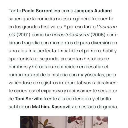
Tan­to
Pao­lo Sorren­tino
como
Jac­ques Audiard
saben que la come­dia no es un géne­ro fre­cuen­te
en los gran­des fes­ti­va­les. Y por eso tan­to
L’uomo in
più
(2001) como
Un héros très dis­cret
(2006) com­
bi­nan tra­ge­dia con momen­tos de pura diver­sión en
una alqui­mia per­fec­ta. Imba­ti­ble el pri­me­ro, hábil y
opor­tu­nis­ta el segun­do, pre­sen­tan his­to­rias de
hom­bres y héroes que coin­ci­den en desa­fiar el
rum­bo natu­ral de la his­to­ria con mayús­cu­las, pero
valién­do­se de regis­tros inter­pre­ta­ti­vos radi­cal­men­
te opues­tos: el expan­si­vo y rabio­sa­men­te seduc­tor
de
Toni Ser­vi­llo
fren­te a la con­ten­ción y el bri­llo
sutil de un
Mathieu Kas­so­vitz
en esta­do de gra­cia.