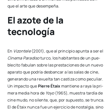
que el arte que desem­pe­ña.
El azote de la
tecnología
En
Vizon­te­le
(2001), que al prin­ci­pio apun­ta a ser el
Cine­ma Para­di­so
tur­co, los habi­tan­tes de un pue­
ble­ci­to fabu­lan sobre las pres­ta­cio­nes de un nue­vo
apa­ra­to que podría des­ban­car a las salas de cine,
gene­ran­do una revuel­ta tan cas­ti­za como pecu­liar.
Un impac­to que
Pie­rre Étaix
man­tie­ne a raya la pri­
me­ra media hora de
Yoyo
(1965), mues­tra tar­día de
cine mudo, no silen­te, que, por supues­to, se trun­ca.
El de Étaix nun­ca fue un ejer­ci­cio de nos­tal­gia, sino