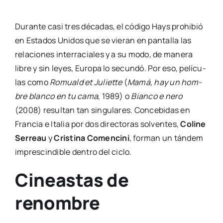
Duran­te casi tres déca­das, el códi­go Hays prohi­bió
en Esta­dos Uni­dos que se vie­ran en pan­ta­lla las
rela­cio­nes inter­ra­cia­les y a su modo, de mane­ra
libre y sin leyes, Euro­pa lo secun­dó. Por eso, pelí­cu­
las como
Romuald et Juliet­te
(
Mamá, hay un hom­
bre blan­co en tu cama
, 1989) o
Bian­co e nero
(2008) resul­tan tan sin­gu­la­res. Con­ce­bi­das en
Fran­cia e Ita­lia por dos direc­to­ras sol­ven­tes,
Coli­ne
Serreau
y
Cris­ti­na Comen­ci­ni
, for­man un tán­dem
impres­cin­di­ble den­tro del ciclo.
Cineastas de
renombre