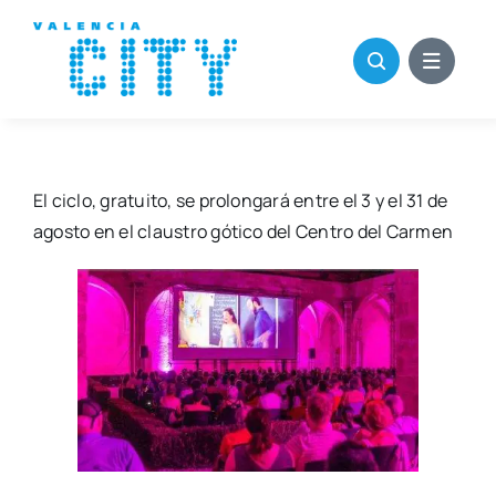
Saltar
al
contenido
El ciclo, gra­tui­to, se pro­lon­ga­rá entre el 3 y el 31 de
agos­to en el claus­tro góti­co del Cen­tro del Car­men