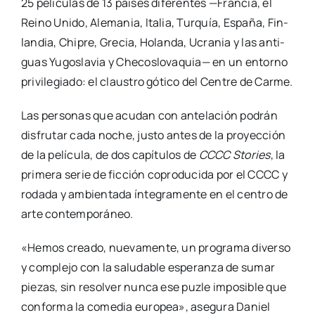
25 pelí­cu­las de 13 paí­ses dife­ren­tes —Fran­cia, el
Rei­no Uni­do, Ale­ma­nia, Ita­lia, Tur­quía, Espa­ña, Fin­
lan­dia, Chi­pre, Gre­cia, Holan­da, Ucra­nia y las anti­
guas Yugos­la­via y Che­cos­lo­va­quia— en un entorno
pri­vi­le­gia­do: el claus­tro góti­co del Cen­tre de Car­me.
Las per­so­nas que acu­dan con ante­la­ción podrán
dis­fru­tar cada noche, jus­to antes de la pro­yec­ción
de la pelí­cu­la, de dos capí­tu­los de
CCCC Sto­ries
, la
pri­me­ra serie de fic­ción copro­du­ci­da por el CCCC y
roda­da y ambien­ta­da ínte­gra­men­te en el cen­tro de
arte con­tem­po­rá­neo.
«Hemos crea­do, nue­va­men­te, un pro­gra­ma diver­so
y com­ple­jo con la salu­da­ble espe­ran­za de sumar
pie­zas, sin resol­ver nun­ca ese puz­le impo­si­ble que
con­for­ma la come­dia euro­pea», ase­gu­ra Daniel