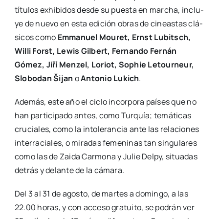
títu­los exhi­bi­dos des­de su pues­ta en mar­cha, inclu­
ye de nue­vo en esta edi­ción obras de cineas­tas clá­
si­cos como
Emma­nuel Mou­ret, Ernst Lubitsch,
Willi Forst, Lewis Gil­bert, Fer­nan­do Fer­nán
Gómez, Jiří Men­zel, Loriot, Sophie Letour­neur,
Slo­bo­dan Šijan
o
Anto­nio Lukich
.
Ade­más, este año el ciclo incor­po­ra paí­ses que no
han par­ti­ci­pa­do antes, como Tur­quía; temá­ti­cas
cru­cia­les, como la into­le­ran­cia ante las rela­cio­nes
inter­ra­cia­les, o mira­das feme­ni­nas tan sin­gu­la­res
como las de Zai­da Car­mo­na y Julie Delpy, situa­das
detrás y delan­te de la cáma­ra.
Del 3 al 31 de agos­to, de mar­tes a domin­go, a las
22.00 horas, y con acce­so gra­tui­to, se podrán ver