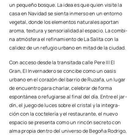
un peque­ño bos­que. La idea es que quien visi­te la
casa en Navi­dad se sien­ta inmer­so en un entorno
vege­tal, don­de los ele­men­tos natu­ra­les apor­tan
aro­ma, tex­tu­ra y sen­so­ria­li­dad al espa­cio. La com­bi­
na atmós­fe­ra el refi­na­mien­to de La Sali­ta con la
cali­dez de un refu­gio urbano en mitad de la ciu­dad.
Con acce­so des­de la tran­si­ta­da calle Pere III El
Gran, El Inver­na­de­ro se con­ci­be como un oasis
urbano en el cora­zón del barrio de Ruza­fa, un lugar
de encuen­tro para char­lar, cele­brar de for­ma
espon­tá­nea o refu­giar­se al final del día. Entre el jar­
dín, el jue­go de luces sobre el cris­tal y la inte­gra­
ción con la coc­te­le­ría y el res­tau­ran­te, el nue­vo
espa­cio se pre­sen­ta como un rin­cón secre­to con
alma pro­pia den­tro del uni­ver­so de Bego­ña Rodri­go,