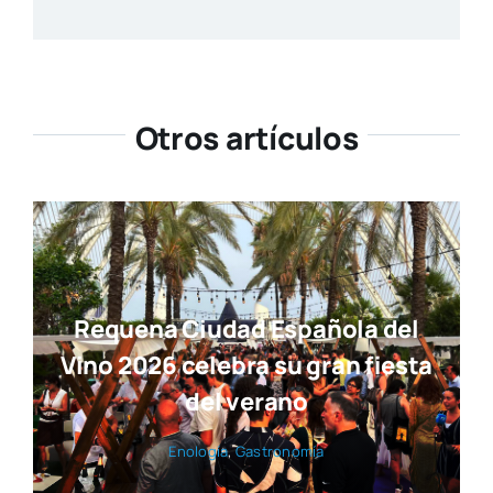
Otros artículos
Requena Ciudad Española del
Vino 2026 celebra su gran fiesta
del verano
Eno­lo­gía
,
Gas­tro­no­mía