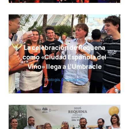
La celebración de Requena
como «Ciudad Española del
Vino» llega a L’Umbracle
Eno­lo­gía
,
Gas­tro­no­mía