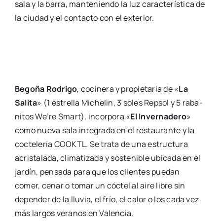
sala y la barra, man­te­nien­do la luz carac­te­rís­ti­ca de
la ciu­dad y el con­tac­to con el exte­rior.
Bego­ña Rodri­go
, coci­ne­ra y pro­pie­ta­ria de «
La
Sali­ta
» (1 estre­lla Miche­lin, 3 soles Rep­sol y 5 raba­
ni­tos We’­re Smart), incor­po­ra «
El Inver­na­de­ro
»
como nue­va sala inte­gra­da en el res­tau­ran­te y la
coc­te­le­ría COOKTL. Se tra­ta de una estruc­tu­ra
acris­ta­la­da, cli­ma­ti­za­da y sos­te­ni­ble ubi­ca­da en el
jar­dín, pen­sa­da para que los clien­tes pue­dan
comer, cenar o tomar un cóc­tel al aire libre sin
depen­der de la llu­via, el frío, el calor o los cada vez
más lar­gos vera­nos en Valen­cia.