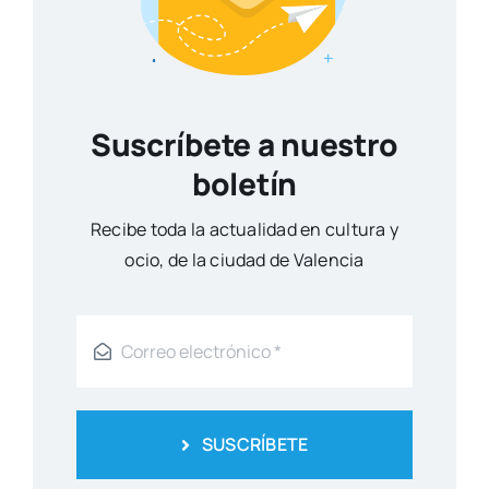
Suscríbete a nuestro
boletín
Reci­be toda la actua­li­dad en cul­tu­ra y
ocio, de la ciu­dad de Valen­cia
SUSCRÍBETE