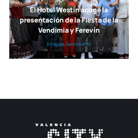
El Hotel Westin acoge la
presentación de la Fiesta de la
Vendimia y Ferevín
Eno­lo­gía
,
Gas­tro­no­mía