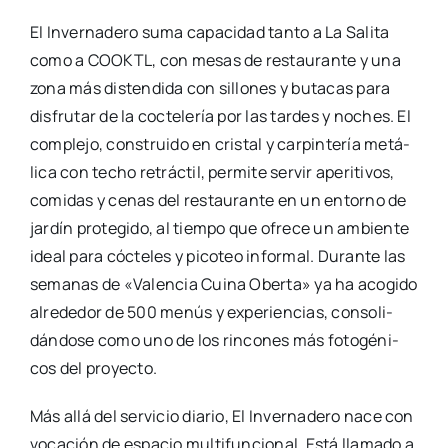
El Inver­na­de­ro suma capa­ci­dad tan­to a La Sali­ta
como a COOKTL, con mesas de res­tau­ran­te y una
zona más dis­ten­di­da con sillo­nes y buta­cas para
dis­fru­tar de la coc­te­le­ría por las tar­des y noches. El
com­ple­jo, cons­trui­do en cris­tal y car­pin­te­ría metá­
li­ca con techo retrác­til, per­mi­te ser­vir ape­ri­ti­vos,
comi­das y cenas del res­tau­ran­te en un entorno de
jar­dín pro­te­gi­do, al tiem­po que ofre­ce un ambien­te
ideal para cóc­te­les y pico­teo infor­mal. Duran­te las
sema­nas de «Valen­cia Cui­na Ober­ta» ya ha aco­gi­do
alre­de­dor de 500 menús y expe­rien­cias, con­so­li­
dán­do­se como uno de los rin­co­nes más foto­gé­ni­
cos del pro­yec­to.
Más allá del ser­vi­cio dia­rio, El Inver­na­de­ro nace con
voca­ción de espa­cio mul­ti­fun­cio­nal. Está lla­ma­do a