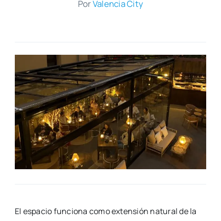
Por
Valen­cia City
El espa­cio fun­cio­na como exten­sión natu­ral de la