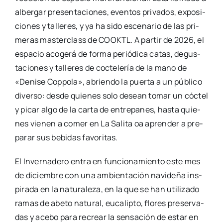
alber­gar pre­sen­ta­cio­nes, even­tos pri­va­dos, expo­si­
cio­nes y talle­res, y ya ha sido esce­na­rio de las pri­
me­ras mas­ter­class de COOKTL. A par­tir de 2026, el
espa­cio aco­ge­rá de for­ma perió­di­ca catas, degus­
ta­cio­nes y talle­res de coc­te­le­ría de la mano de
«Deni­se Cop­po­la», abrien­do la puer­ta a un públi­co
diver­so: des­de quie­nes solo desean tomar un cóc­tel
y picar algo de la car­ta de entre­pa­nes, has­ta quie­
nes vie­nen a comer en La Sali­ta oa apren­der a pre­
pa­rar sus bebi­das favo­ri­tas.
El Inver­na­de­ro entra en fun­cio­na­mien­to este mes
de diciem­bre con una ambien­ta­ción navi­de­ña ins­
pi­ra­da en la natu­ra­le­za, en la que se han uti­li­za­do
ramas de abe­to natu­ral, euca­lip­to, flo­res pre­ser­va­
das y ace­bo para recrear la sen­sa­ción de estar en