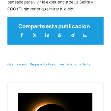
pen­sa­do para vivir la expe­rien­cia de La Sali­ta y
COOKTL sin tener que mirar al cie­lo.
Comparte esta publicación
Gas­tro­no­mía
Bego­ña Rodri­go
,
Inver­na­de­ro
,
La Sali­ta