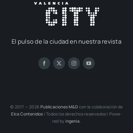
El pul­so de la ciu­dad en nues­tra revis­ta
© 2017 — 2026
Publi­ca­cio­nes M&D
con la cola­bo­ra­ción de
Elca Con­te­ni­dos
| Todos los dere­chos reser­va­dos | Powe­
red by
inge­nia.