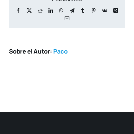
Facebook
X
Reddit
LinkedIn
WhatsApp
Telegram
Tumblr
Pinterest
Vk
Xing
Correo
electrónico
Sobre el Autor:
Paco