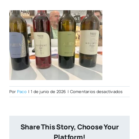
en
Por
Paco
|
1 de junio de 2026
|
Comentarios desactivados
242dd91
b6bd-
46ee-
972b-
Share This Story, Choose Your
a5be33
Platform!