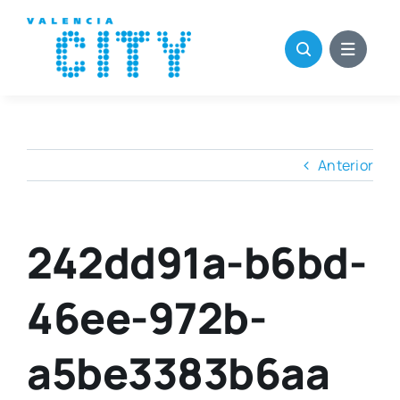
Saltar
al
contenido
Anterior
242dd91a-b6bd-
46ee-972b-
a5be3383b6aa