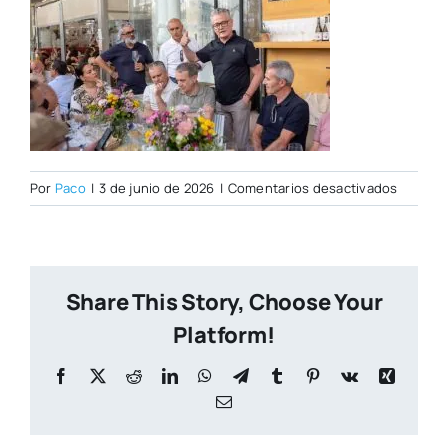
en
Por
Paco
|
3 de junio de 2026
|
Comentarios desactivados
PORTAD
CITY
NUEVA
(1)
Share This Story, Choose Your
Platform!
Facebook
X
Reddit
LinkedIn
WhatsApp
Telegram
Tumblr
Pinterest
Vk
Xing
Correo
electrónico