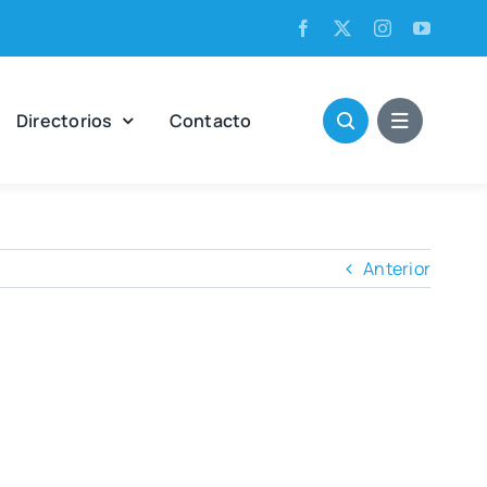
Direc­to­rios
Con­tac­to
Anterior