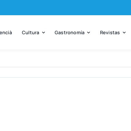
en­cià
Cul­tu­ra
Gas­tro­no­mía
Revis­tas