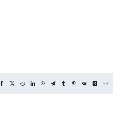
Facebook
X
Reddit
LinkedIn
WhatsApp
Telegram
Tumblr
Pinterest
Vk
Xing
Correo
electrónico