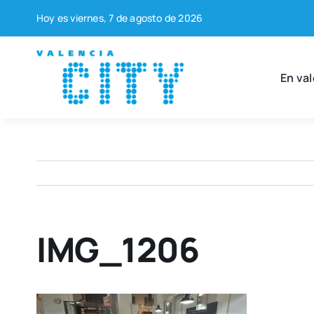
Saltar
Hoy es vier­nes, 7 de agos­to de 2026
al
contenido
En val
IMG_1206