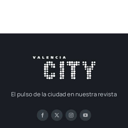
El pul­so de la ciu­dad en nues­tra revis­ta