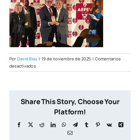
Por
David Blay
|
19 de noviembre de 2025
|
Comentarios
en
desactivados
Gastronoma
vino
Share This Story, Choose Your
Platform!
Facebook
X
Reddit
LinkedIn
WhatsApp
Telegram
Tumblr
Pinterest
Vk
Xing
Correo
electrónico