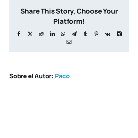
06-
Share This Story, Choose Your
10
at
Platform!
18.01.3
Facebook
X
Reddit
LinkedIn
WhatsApp
Telegram
Tumblr
Pinterest
Vk
Xing
Correo
electrónico
Sobre el Autor:
Paco