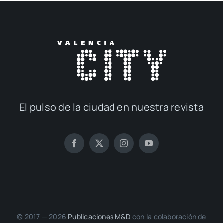
El pul­so de la ciu­dad en nues­tra revis­ta
© 2017 — 2026
Publi­ca­cio­nes M&D
con la cola­bo­ra­ción de