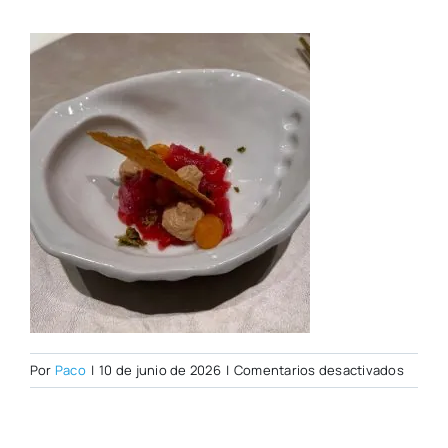
en
Por
Paco
|
10 de junio de 2026
|
Comentarios desactivados
Whats
Image
2026-