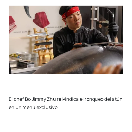
El chef Bo Jimmy Zhu rei­vin­di­ca el ron­queo del atún
en un menú exclu­si­vo.