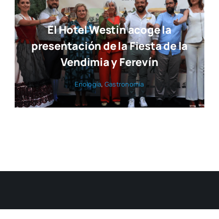
El Hotel Westin acoge la
presentación de la Fiesta de la
Vendimia y Ferevín
Eno­lo­gía
,
Gas­tro­no­mía