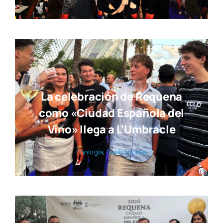
La celebración de Requena
como «Ciudad Española del
Vino» llega a L’Umbracle
Eno­lo­gía
,
Gas­tro­no­mía