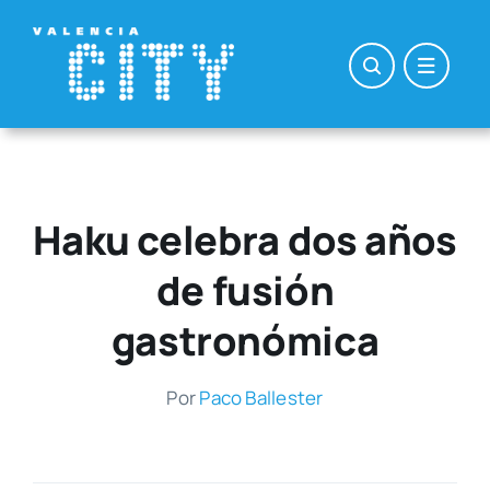
Saltar
al
contenido
Haku celebra dos años
de fusión
gastronómica
Por
Paco Balles­ter