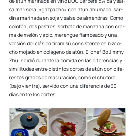
de atún mari­na­da en vino DOC Bar­be­ra d’Al­ba y sal­
sa mari­ne­ra; «gaz­pa­cho» con atún ahu­ma­do, sar­
di­na mari­na­da en soja y sal­sa de almen­dras. Como
colo­fón, dos pos­tres: sor­be­te de man­za­na con cre­
ma de melón y apio, meren­gue flam­bea­do y una
ver­sión del clá­si­co tira­mi­sú con­sis­ten­te en biz­co­
cho moja­do en colá­geno de atún. El chef Bo Jimmy
Zhu inci­dió duran­te la comi­da en las dife­ren­cias y
simi­li­tu­des entre dis­tin­tos cor­tes de atún con dife­
ren­tes gra­dos de madu­ra­ción, como el chu­to­ro
(bajo vien­tre), ser­vi­do con una dife­ren­cia de 30
días entre los cor­tes.