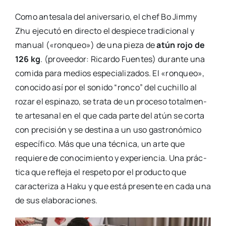
Como ante­sa­la del ani­ver­sa­rio, el chef Bo Jimmy
Zhu eje­cu­tó en direc­to el des­pie­ce tra­di­cio­nal y
manual («ron­queo») de una pie­za de
atún rojo de
126 kg
. (pro­vee­dor: Ricar­do Fuen­tes) duran­te una
comi­da para medios espe­cia­li­za­dos. El «ron­queo»,
cono­ci­do así por el soni­do “ron­co” del cuchi­llo al
rozar el espi­na­zo, se tra­ta de un pro­ce­so total­men­
te arte­sa­nal en el que cada par­te del atún se cor­ta
con pre­ci­sión y se des­ti­na a un uso gas­tro­nó­mi­co
espe­cí­fi­co. Más que una téc­ni­ca, un arte que
requie­re de cono­ci­mien­to y expe­rien­cia. Una prác­
ti­ca que refle­ja el res­pe­to por el pro­duc­to que
carac­te­ri­za a Haku y que está pre­sen­te en cada una
de sus ela­bo­ra­cio­nes.