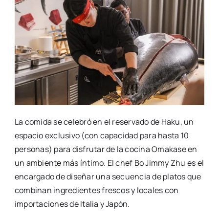
La comi­da se cele­bró en el reser­va­do de Haku, un
espa­cio exclu­si­vo (con capa­ci­dad para has­ta 10
per­so­nas) para dis­fru­tar de la coci­na Oma­ka­se en
un ambien­te más ínti­mo. El chef Bo Jimmy Zhu es el
encar­ga­do de dise­ñar una secuen­cia de pla­tos que
com­bi­nan ingre­dien­tes fres­cos y loca­les con
impor­ta­cio­nes de Ita­lia y Japón.