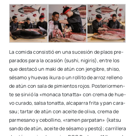
La comi­da con­sis­tió en una suce­sión de plaos pre­
pa­ra­dos para la oca­sión (sushi, nigi­ris), entre los
que des­ta­có un maki de atún con jen­gi­bre, shi­so,
sésa­mo y hue­vas iku­ra o un rolli­to de arroz relleno
de atún con sala de pimien­tos rojos. Pos­te­rior­men­
te se sir­vió la «mona­ca tonat­ta» con cre­ma de hue­
vo cura­do, sal­sa tonat­ta, alca­pa­rra fri­ta y pan cara­
sau; tar­tar de atún con acei­te de oli­va, cre­ma de
par­me­sano y cebo­llino, «ramen par­pa­tan» (katsu
san­do de atún, acei­te de sésa­mo y pes­to); carri­lle­ra