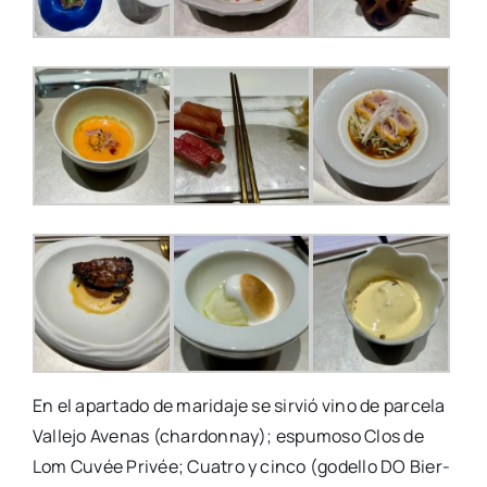
En el apar­ta­do de mari­da­je se sir­vió vino de par­ce­la
Valle­jo Ave­nas (char­don­nay); espu­mo­so Clos de
Lom Cuvée Pri­vée; Cua­tro y cin­co (gode­llo DO Bier­