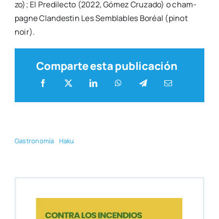
zo); El Pre­di­lec­to (2022, Gómez Cru­za­do) o cham­
pag­ne Clan­des­tin Les Sem­bla­bles Boréal (pinot
noir).
Comparte esta publicación
Gas­tro­no­mía
Haku