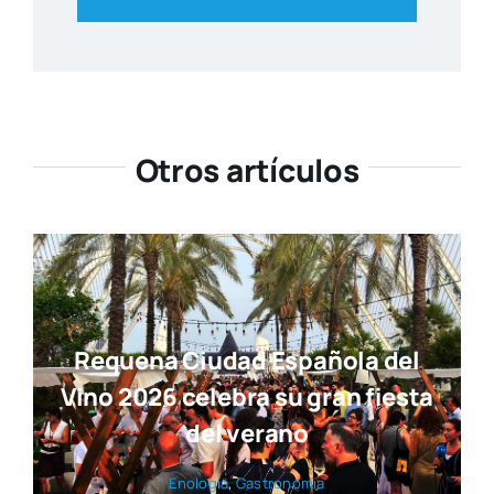
Otros artículos
Requena Ciudad Española del
Vino 2026 celebra su gran fiesta
del verano
Eno­lo­gía
,
Gas­tro­no­mía