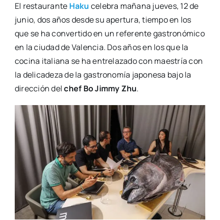
El res­tau­ran­te
Haku
cele­bra maña­na jue­ves, 12 de
junio, dos años des­de su aper­tu­ra, tiem­po en los
que se ha con­ver­ti­do en un refe­ren­te gas­tro­nó­mi­co
en la ciu­dad de Valen­cia. Dos años en los que la
coci­na ita­lia­na se ha entre­la­za­do con maes­tría con
la deli­ca­de­za de la gas­tro­no­mía japo­ne­sa bajo la
direc­ción del
chef Bo Jimmy Zhu
.