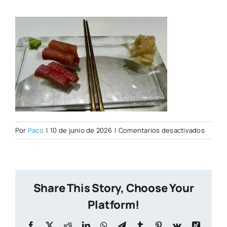
en
Por
Paco
|
10 de junio de 2026
|
Comentarios desactivados
Whats
Image
2026-
06-
Share This Story, Choose Your
10
at
Platform!
18.02.
Facebook
X
Reddit
LinkedIn
WhatsApp
Telegram
Tumblr
Pinterest
Vk
Xing