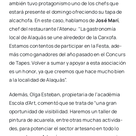
ambién tuvo pro­ta­go­nis­mo uno de los chefs que
esta­rá pre­sen­te el domin­go ofre­cien­do su tapa de
alca­cho­fa. En este caso, habla­mos de
José Marí
,
chef del res­tau­ran­te l’Ateneu: “La gas­tro­no­mía
local de Ala­quàs se une alre­de­dor de la Car­xo­fa.
Esta­mos con­ten­tos de par­ti­ci­par en la Fes­ta, ade­
más como gana­do­res del año pasa­do en el Con­curs
de Tapes. Vol­ver a sumar y apo­yar a esta aso­cia­ción
es un honor, ya que cree­mos que hace mucho bien
a la loca­li­dad de Ala­quàs”.
Ade­más,
Olga Este­ban,
pro­pie­ta­ria de l’acadèmia
Esco­la d’Art, comen­tó que se tra­ta de “una gran
opor­tu­ni­dad de visi­bi­li­dad. Hare­mos un taller de
pin­tu­ra de acua­re­la, entre otras muchas acti­vi­da­
des, para poten­ciar el sec­tor arte­sano en todo lo