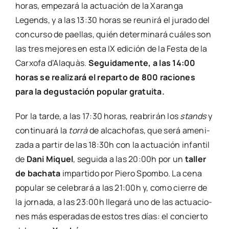
horas, empe­za­rá la actua­ción de la Xaran­ga
Legends, y a las 13:30 horas se reu­ni­rá el jura­do del
con­cur­so de pae­llas, quién deter­mi­na­rá cuá­les son
las tres mejo­res en esta IX edi­ción de la Fes­ta de la
Car­xo­fa d’Alaquàs.
Segui­da­men­te, a las 14:00
horas se rea­li­za­rá el repar­to de 800 racio­nes
para la degus­ta­ción popu­lar gra­tui­ta.
Por la tar­de, a las 17:30 horas, reabri­rán los
stands
y
con­ti­nua­rá la
torrà
de alca­cho­fas, que será ame­ni­
za­da a par­tir de las 18:30h con la actua­ción infan­til
de
Dani Miquel
, segui­da a las 20:00h por un
taller
de bacha­ta
impar­ti­do por Pie­ro Spom­bo. La cena
popu­lar se cele­bra­rá a las 21:00h y, como cie­rre de
la jor­na­da, a las 23:00h lle­ga­rá uno de las actua­cio­
nes más espe­ra­das de estos tres días: el con­cier­to