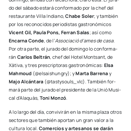
do del sába­do esta­rá con­for­ma­do por la chef del
res­tau­ran­te Villa Indiano,
Cha­be Soler
; y tam­bién
por los reco­no­ci­dos perio­dis­tas gas­tro­nó­mi­cos
Vicent Gil, Pau­la Pons, Ferran Salas
; así como
Encar­na Con­de
, de l’
Asso­cia­ció d’ames de casa.
Por otra par­te, el jura­do del domin­go lo con­for­ma­
rán
Car­los Bel­trán
, chef del Hotel Mon­tsant, de
Xàti­va, y tres pres­crip­to­ras gas­tro­nó­mi­cas:
Elsa
Mah­moud
(@elsaishungry); y
Mar­ta Barre­na
y
Majo Alcán­ta­ra
(@tastysouls_vlc). Tam­bién for­
ma­rá par­te del jura­do el pre­si­den­te de la Unió Musi­
cal d’Alaquàs,
Toni Mon­zó
.
A lo lar­go del día, con­vi­vi­rán en la mis­ma pla­za otros
sec­to­res que tam­bién apor­tan un gran valor a la
cul­tu­ra local.
Comer­cios y arte­sa­nos se darán