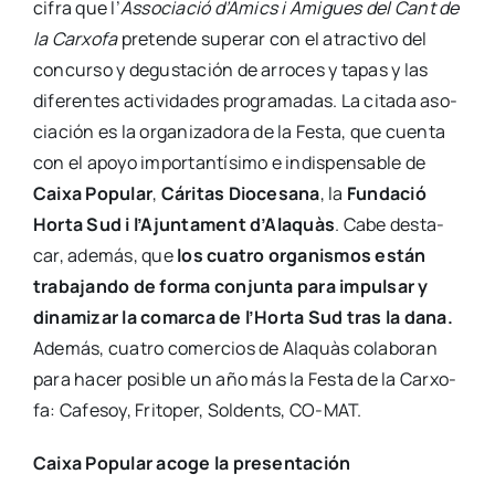
cifra que l’
Asso­cia­ció d’Amics i Ami­gues del Cant de
la Car­xo­fa
pre­ten­de supe­rar con el atrac­ti­vo del
con­cur­so y degus­ta­ción de arro­ces y tapas y las
dife­ren­tes acti­vi­da­des pro­gra­ma­das. La cita­da aso­
cia­ción es la orga­ni­za­do­ra de la Fes­ta, que cuen­ta
con el apo­yo impor­tan­tí­si­mo e indis­pen­sa­ble de
Cai­xa Popu­lar
,
Cári­tas Dio­ce­sa­na
, la
Fun­da­ció
Hor­ta Sud i l’Ajuntament d’Alaquàs
. Cabe des­ta­
car, ade­más, que
los cua­tro orga­nis­mos están
tra­ba­jan­do de for­ma con­jun­ta para impul­sar y
dina­mi­zar la comar­ca de l’Horta Sud tras la dana.
Ade­más, cua­tro comer­cios de Ala­quàs cola­bo­ran
para hacer posi­ble un año más la Fes­ta de la Car­xo­
fa: Cafe­soy, Fri­to­per, Sol­dents, CO-MAT.
Cai­xa Popu­lar aco­ge la pre­sen­ta­ción