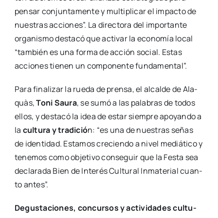
pen­sar con­jun­ta­men­te y mul­ti­pli­car el impac­to de
nues­tras accio­nes”. La direc­to­ra del impor­tan­te
orga­nis­mo des­ta­có que acti­var la eco­no­mía local
“tam­bién es una for­ma de acción social. Estas
accio­nes tie­nen un com­po­nen­te fun­da­men­tal”.
Para fina­li­zar la rue­da de pren­sa, el alcal­de de Ala­
quàs,
Toni Sau­ra
, se sumó a las pala­bras de todos
ellos, y des­ta­có la idea de estar siem­pre apo­yan­do a
la
cul­tu­ra y tra­di­ció
n: “es una de nues­tras señas
de iden­ti­dad. Esta­mos cre­cien­do a nivel mediá­ti­co y
tene­mos como obje­ti­vo con­se­guir que la Fes­ta sea
decla­ra­da Bien de Inte­rés Cul­tu­ral Inma­te­rial cuan­
to antes”.
Degus­ta­cio­nes, con­cur­sos y acti­vi­da­des cul­tu­