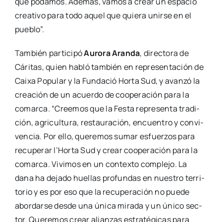
que poda­mos. Ade­más, vamos a crear un espa­cio
crea­ti­vo para todo aquel que quie­ra unir­se en el
pue­blo”.
Tam­bién par­ti­ci­pó
Auro­ra Aran­da
, direc­to­ra de
Cári­tas, quien habló tam­bién en repre­sen­ta­ción de
Cai­xa Popu­lar y la Fun­da­ció Hor­ta Sud, y avan­zó la
crea­ción de un acuer­do de coope­ra­ción para la
comar­ca. “Cree­mos que la Fes­ta repre­sen­ta tra­di­
ción, agri­cul­tu­ra, res­tau­ra­ción, encuen­tro y con­vi­
ven­cia. Por ello, que­re­mos sumar esfuer­zos para
recu­pe­rar l’Horta Sud y crear coope­ra­ción para la
comar­ca. Vivi­mos en un con­tex­to com­ple­jo. La
dana ha deja­do hue­llas pro­fun­das en nues­tro terri­
to­rio y es por eso que la recu­pe­ra­ción no pue­de
abor­dar­se des­de una úni­ca mira­da y un úni­co sec­
tor. Que­re­mos crear alian­zas estra­té­gi­cas para