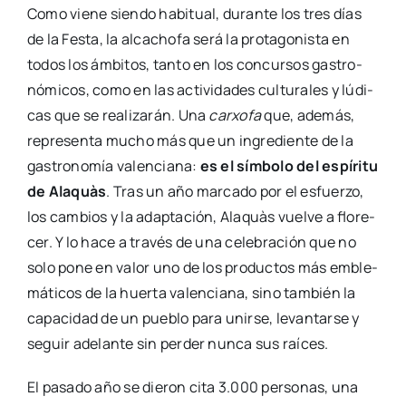
Como vie­ne sien­do habi­tual, duran­te los tres días
de la Fes­ta, la alca­cho­fa será la pro­ta­go­nis­ta en
todos los ámbi­tos, tan­to en los con­cur­sos gas­tro­
nó­mi­cos, como en las acti­vi­da­des cul­tu­ra­les y lúdi­
cas que se rea­li­za­rán. Una
car­xo­fa
que, ade­más,
repre­sen­ta mucho más que un ingre­dien­te de la
gas­tro­no­mía valen­cia­na:
es el sím­bo­lo del espí­ri­tu
de Ala­quàs
. Tras un año mar­ca­do por el esfuer­zo,
los cam­bios y la adap­ta­ción, Ala­quàs vuel­ve a flo­re­
cer. Y lo hace a tra­vés de una cele­bra­ción que no
solo pone en valor uno de los pro­duc­tos más emble­
má­ti­cos de la huer­ta valen­cia­na, sino tam­bién la
capa­ci­dad de un pue­blo para unir­se, levan­tar­se y
seguir ade­lan­te sin per­der nun­ca sus raí­ces.
El pasa­do año se die­ron cita 3.000 per­so­nas, una