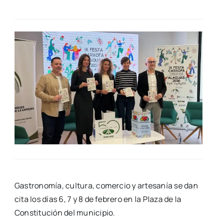
Gas­tro­no­mía, cul­tu­ra, comer­cio y arte­sa­nía se dan
cita los días 6, 7 y 8 de febre­ro en la Pla­za de la
Cons­ti­tu­ción del muni­ci­pio.