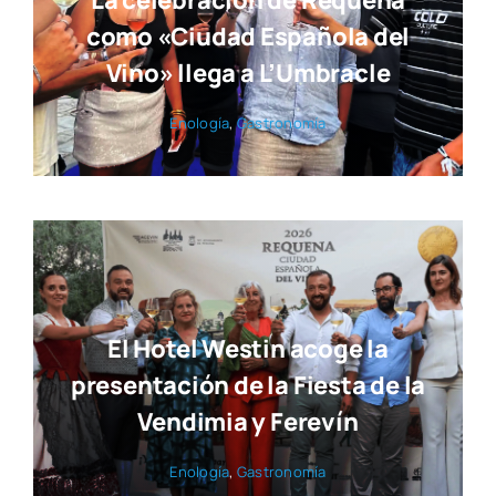
La celebración de Requena
como «Ciudad Española del
Vino» llega a L’Umbracle
Eno­lo­gía
,
Gas­tro­no­mía
El Hotel Westin acoge la
presentación de la Fiesta de la
Vendimia y Ferevín
Eno­lo­gía
,
Gas­tro­no­mía