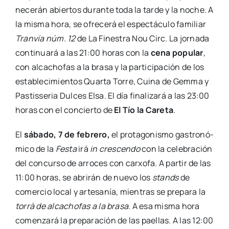
ne­ce­rán abier­tos duran­te toda la tar­de y la noche. A
la mis­ma hora, se ofre­ce­rá el espec­tácu­lo fami­liar
Tran­vía núm. 12
de La Fines­tra Nou Circ. La jor­na­da
con­ti­nua­rá a las 21:00 horas con la
cena popu­lar
,
con alca­cho­fas a la bra­sa y la par­ti­ci­pa­ción de los
esta­ble­ci­mien­tos Quar­ta Torre, Cui­na de Gem­ma y
Pas­tis­se­ria Dul­ces Elsa. El día fina­li­za­rá a las 23:00
horas con el con­cier­to de
El Tío la Care­ta
.
El
sába­do, 7 de febre­ro,
el pro­ta­go­nis­mo gas­tro­nó­
mi­co de la
Fes­ta
irá
in cres­cen­do
con la cele­bra­ción
del con­cur­so de arro­ces con car­xo­fa. A par­tir de las
11:00 horas, se abri­rán de nue­vo los
stands
de
comer­cio local y arte­sa­nía, mien­tras se pre­pa­ra la
torrà de alca­cho­fas a la bra­sa
. A esa mis­ma hora
comen­za­rá la pre­pa­ra­ción de las pae­llas. A las 12:00