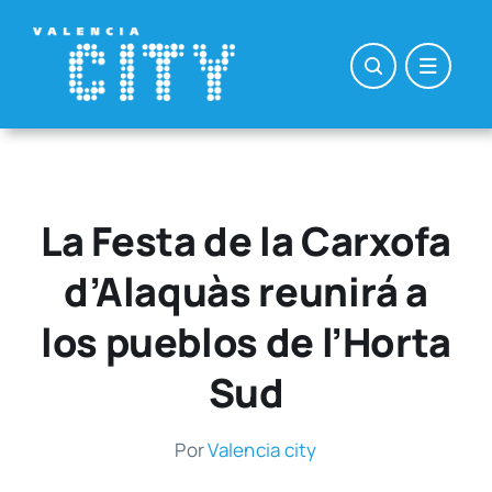
Saltar
al
contenido
La Festa de la Carxofa
d’Alaquàs reunirá a
los pueblos de l’Horta
Sud
Por
Valen­cia city