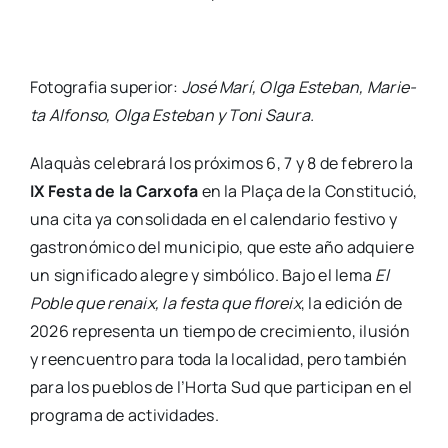
Foto­gra­fia supe­rior:
José Marí, Olga Este­ban, Marie­
ta Alfon­so, Olga Este­ban y Toni Sau­ra.
Ala­quàs cele­bra­rá los pró­xi­mos 6, 7 y 8 de febre­ro la
IX
Fes­ta de la Car­xo­fa
en la Plaça de la Cons­ti­tu­ció,
una cita ya con­so­li­da­da en el calen­da­rio fes­ti­vo y
gas­tro­nó­mi­co del muni­ci­pio, que este año adquie­re
un sig­ni­fi­ca­do ale­gre y sim­bó­li­co. Bajo el lema
El
Poble que renaix, la fes­ta que flo­reix
, la edi­ción de
2026 repre­sen­ta un tiem­po de cre­ci­mien­to, ilu­sión
y reen­cuen­tro para toda la loca­li­dad, pero tam­bién
para los pue­blos de l’Horta Sud que par­ti­ci­pan en el
pro­gra­ma de acti­vi­da­des.