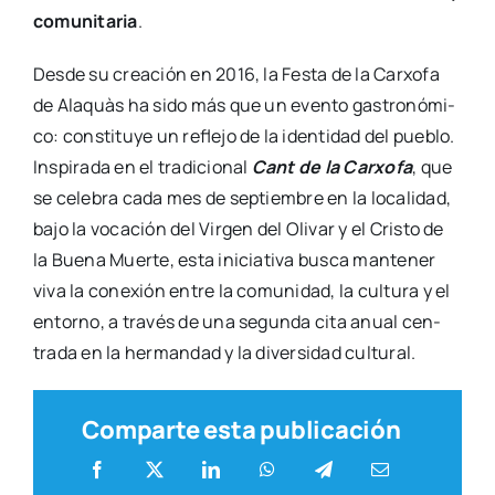
comu­ni­ta­ria
.
Des­de su crea­ción en 2016, la Fes­ta de la Car­xo­fa
de Ala­quàs ha sido más que un even­to gas­tro­nó­mi­
co: cons­ti­tu­ye un refle­jo de la iden­ti­dad del pue­blo.
Ins­pi­ra­da en el tra­di­cio­nal
Cant de la Car­xo­fa
, que
se cele­bra cada mes de sep­tiem­bre en la loca­li­dad,
bajo la voca­ción del Vir­gen del Oli­var y el Cris­to de
la Bue­na Muer­te, esta ini­cia­ti­va bus­ca man­te­ner
viva la cone­xión entre la comu­ni­dad, la cul­tu­ra y el
entorno, a tra­vés de una segun­da cita anual cen­
tra­da en la her­man­dad y la diver­si­dad cul­tu­ral.
Comparte esta publicación