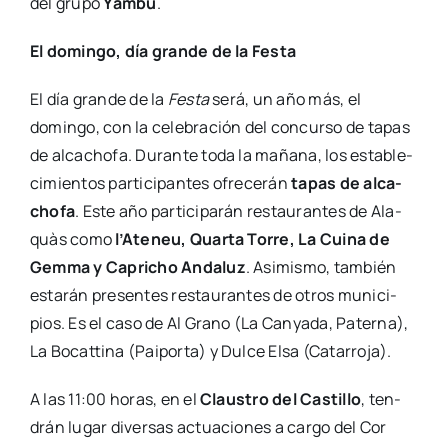
del gru­po
Yam­bú
.
El domin­go, día gran­de de la Fes­ta
El día gran­de de la
Fes­ta
será, un año más, el
domin­go, con la cele­bra­ción del con­cur­so de tapas
de alca­cho­fa. Duran­te toda la maña­na, los esta­ble­
ci­mien­tos par­ti­ci­pan­tes ofre­ce­rán
tapas de alca­
cho­fa
. Este año par­ti­ci­pa­rán res­tau­ran­tes de Ala­
quàs como
l’Ateneu, Quar­ta Torre, La Cui­na de
Gem­ma y Capri­cho Anda­luz
. Asi­mis­mo, tam­bién
esta­rán pre­sen­tes res­tau­ran­tes de otros muni­ci­
pios. Es el caso de Al Grano (La Can­ya­da, Pater­na),
La Bocat­ti­na (Pai­por­ta) y Dul­ce Elsa (Cata­rro­ja).
A las 11:00 horas, en el
Claus­tro del Cas­ti­llo
, ten­
drán lugar diver­sas actua­cio­nes a car­go del Cor