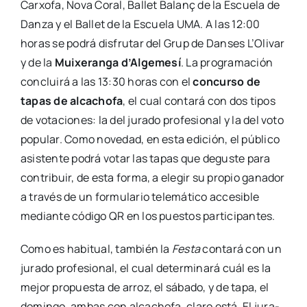
Car­xo­fa, Nova Coral, Ballet Bala­nç de la Escue­la de
Dan­za y el Ballet de la Escue­la UMA. A las 12:00
horas se podrá dis­fru­tar del Grup de Dan­ses L’Olivar
y de la
Mui­xe­ran­ga d’Algemesí
. La pro­gra­ma­ción
con­clui­rá a las 13:30 horas con el
con­cur­so de
tapas de alca­cho­fa
, el cual con­ta­rá con dos tipos
de vota­cio­nes: la del jura­do pro­fe­sio­nal y la del voto
popu­lar. Como nove­dad, en esta edi­ción, el públi­co
asis­ten­te podrá votar las tapas que degus­te para
con­tri­buir, de esta for­ma, a ele­gir su pro­pio gana­dor
a tra­vés de un for­mu­la­rio tele­má­ti­co acce­si­ble
median­te códi­go QR en los pues­tos par­ti­ci­pan­tes.
Como es habi­tual, tam­bién la
Fes­ta
con­ta­rá con un
jura­do pro­fe­sio­nal, el cual deter­mi­na­rá cuál es la
mejor pro­pues­ta de arroz, el sába­do, y de tapa, el
domin­go, ambas con alca­cho­fa, cla­ro está. El jura­