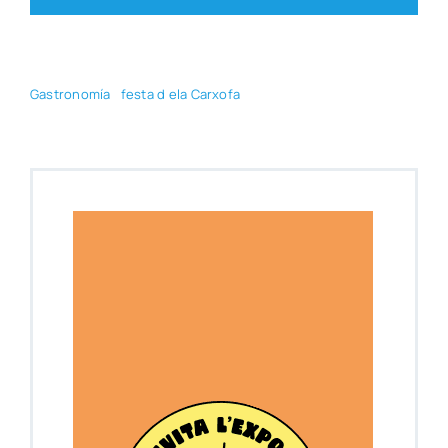
Gas­tro­no­mía
fes­ta d ela Car­xo­fa