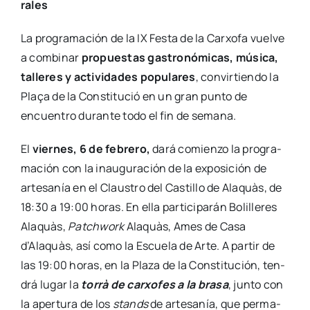
ra­les
La pro­gra­ma­ción de la IX Fes­ta de la Car­xo­fa vuel­ve
a com­bi­nar
pro­pues­tas gas­tro­nó­mi­cas, músi­ca,
talle­res y acti­vi­da­des popu­la­res
, con­vir­tien­do la
Plaça de la Cons­ti­tu­ció en un gran pun­to de
encuen­tro duran­te todo el fin de sema­na.
El
vier­nes, 6 de febre­ro,
dará comien­zo la pro­gra­
ma­ción con la inau­gu­ra­ción de la expo­si­ción de
arte­sa­nía en el Claus­tro del Cas­ti­llo de Ala­quàs, de
18:30 a 19:00 horas. En ella par­ti­ci­pa­rán Boli­lle­res
Ala­quàs,
Patch­work
Ala­quàs, Ames de Casa
d’Alaquàs, así como la Escue­la de Arte. A par­tir de
las 19:00 horas, en la Pla­za de la Cons­ti­tu­ción, ten­
drá lugar la
torrà de car­xo­fes a la bra­sa
, jun­to con
la aper­tu­ra de los
stands
de arte­sa­nía, que per­ma­