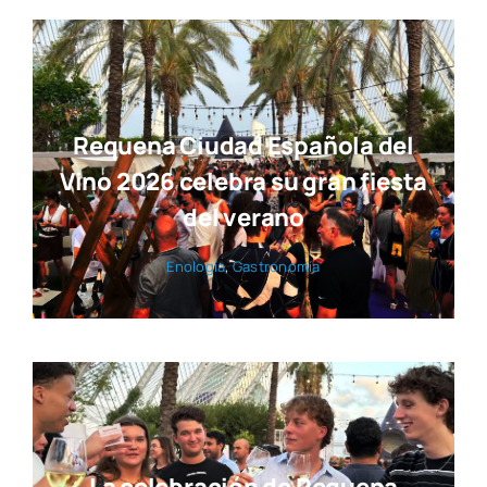
Requena Ciudad Española del
Vino 2026 celebra su gran fiesta
del verano
Eno­lo­gía
,
Gas­tro­no­mía