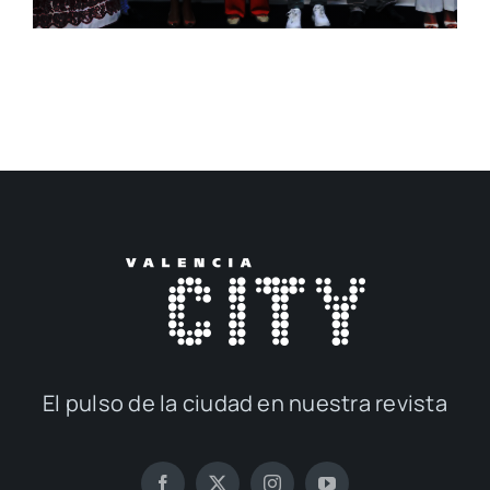
El pul­so de la ciu­dad en nues­tra revis­ta