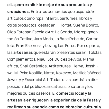
cita para exhi­bir lo mejor de sus pro­duc­tos y
crea­cio­nes.
Entre los comer­cios que expon­drán
artícu­los como ropa infan­til, per­fu­mes, libros y
otros pro­duc­tos, des­ta­can: l’Hortet, Sue­ña Boni­to,
Olga Este­ban Esco­la d’Art, La Sen­da, Micro­pig­men­
ta­ción Tati­lao, Jara Moda, La Base Rebel­de, Car­me­
le­ta, Fran Espi­no­sa y Loving Las Fotos. Por su par­te,
las
arte­sa­nas
que esta­rán pre­sen­tes serán: Tolo­las
Com­ple­men­tos, Niau, Los Dul­ces de Aida, Mama
afri­ca, Shai Cerá­mi­ca, Arti­tex­tu­res, Her­ya, Jesshi­
wa, Mi Peke Koa­li­lla, Nat­ta, Koke­zen, Matil­da’s Wood
Jewelry y Essen­cial Art. Todas ellas pon­drán a dis­
po­si­ción del públi­co cari­ca­tu­ras, bisu­te­ría y los
mejo­res dul­ces case­ros. El c
omer­cio local y la
arte­sa­nía enri­que­cen la expe­rien­cia de la Fes­ta y
reafir­man su esen­cia como cele­bra­ción cul­tu­ral y