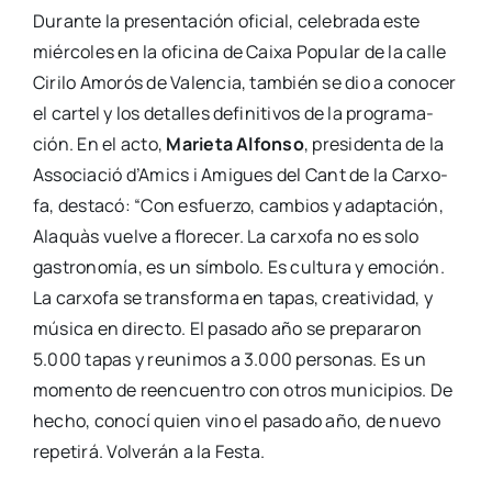
Duran­te la pre­sen­ta­ción ofi­cial, cele­bra­da este
miér­co­les en la ofi­ci­na de Cai­xa Popu­lar de la calle
Ciri­lo Amo­rós de Valen­cia, tam­bién se dio a cono­cer
el car­tel y los deta­lles defi­ni­ti­vos de la pro­gra­ma­
ción. En el acto,
Marie­ta Alfon­so
, pre­si­den­ta de la
Asso­cia­ció d’Amics i Ami­gues del Cant de la Car­xo­
fa, des­ta­có: “Con esfuer­zo, cam­bios y adap­ta­ción,
Ala­quàs vuel­ve a flo­re­cer. La car­xo­fa no es solo
gas­tro­no­mía, es un sím­bo­lo. Es cul­tu­ra y emo­ción.
La car­xo­fa se trans­for­ma en tapas, crea­ti­vi­dad, y
músi­ca en direc­to. El pasa­do año se pre­pa­ra­ron
5.000 tapas y reuni­mos a 3.000 per­so­nas. Es un
momen­to de reen­cuen­tro con otros muni­ci­pios. De
hecho, cono­cí quien vino el pasa­do año, de nue­vo
repe­ti­rá. Vol­ve­rán a la Fes­ta.