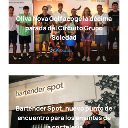
Oliva Nova Golf acoge la décima
parada del Circuito Grupo
Soledad
Depor­tes
Bartender Spot, nuevo punto de
encuentro para los amantes de
la coctelería