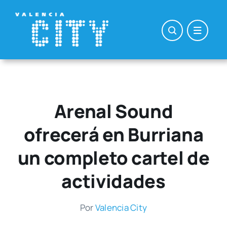
Saltar
al
contenido
Arenal Sound
ofrecerá en Burriana
un completo cartel de
actividades
Por
Valen­cia City