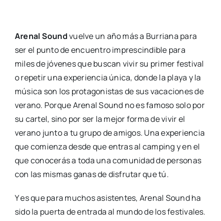
Are­nal Sound
vuel­ve un año más a Burria­na para
ser el pun­to de encuen­tro impres­cin­di­ble para
miles de jóve­nes que bus­can vivir su pri­mer fes­ti­val
o repe­tir una expe­rien­cia úni­ca, don­de la pla­ya y la
músi­ca son los pro­ta­go­nis­tas de sus vaca­cio­nes de
verano. Por­que Are­nal Sound no es famo­so solo por
su car­tel, sino por ser la mejor for­ma de vivir el
verano jun­to a tu gru­po de ami­gos. Una expe­rien­cia
que comien­za des­de que entras al cam­ping y en el
que cono­ce­rás a toda una comu­ni­dad de per­so­nas
con las mis­mas ganas de dis­fru­tar que tú.
Y es que para muchos asis­ten­tes, Are­nal Sound ha
sido la puer­ta de entra­da al mun­do de los fes­ti­va­les.