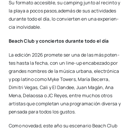
Su for­ma­to acce­si­ble, su cam­ping jun­to al recin­to y
la pla­ya a pocos pasos,además de sus acti­vi­da­des
duran­te todo el día, lo con­vier­ten en una expe­rien­
cia inol­vi­da­ble.
Beach Club y con­cier­tos duran­te todo el día
La edi­ción 2026 pro­me­te ser una de las más poten­
tes has­ta la fecha, con un line-up enca­be­za­do por
gran­des nom­bres de la músi­ca urba­na, elec­tró­ni­ca
y pop latino como Myke Towers, María Bece­rra,
Dimi­tri Vegas, Cali y El Dan­dee, Juan Magán, Ana
Mena, Delaos­sa o JC Reyes, entre muchos otros
artis­tas que com­ple­tan una pro­gra­ma­ción diver­sa y
pen­sa­da para todos los gus­tos.
Como nove­dad, este año su esce­na­rio Beach Club