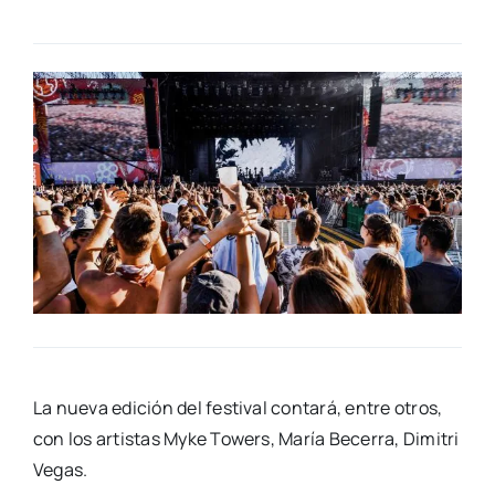
La nue­va edi­ción del fes­ti­val con­ta­rá, entre otros,
con los artis­tas Myke Towers, María Bece­rra, Dimi­tri
Vegas.