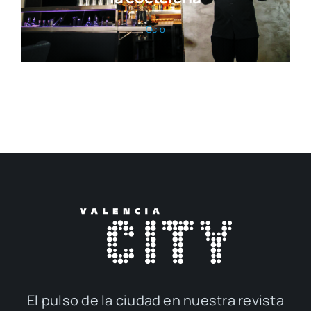
Ocio
El pul­so de la ciu­dad en nues­tra revis­ta