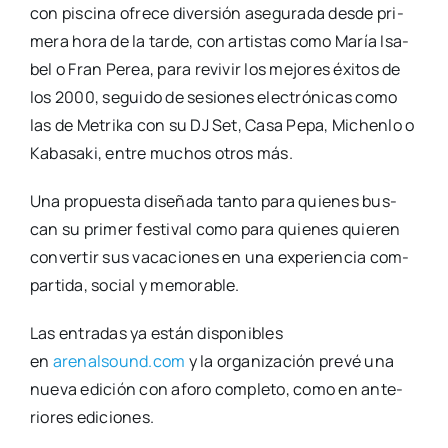
con pis­ci­na ofre­ce diver­sión ase­gu­ra­da des­de pri­
me­ra hora de la tar­de, con artis­tas como María Isa­
bel o Fran Perea, para revi­vir los mejo­res éxi­tos de
los 2000, segui­do de sesio­nes elec­tró­ni­cas como
las de Metri­ka con su DJ Set, Casa Pepa, Michen­lo o
Kaba­sa­ki, entre muchos otros más.
Una pro­pues­ta dise­ña­da tan­to para quie­nes bus­
can su pri­mer fes­ti­val como para quie­nes quie­ren
con­ver­tir sus vaca­cio­nes en una expe­rien­cia com­
par­ti­da, social y memo­ra­ble.
Las entra­das ya están dis­po­ni­bles
en
arenalsound.com
y la orga­ni­za­ción pre­vé una
nue­va edi­ción con afo­ro com­ple­to, como en ante­
rio­res edi­cio­nes.