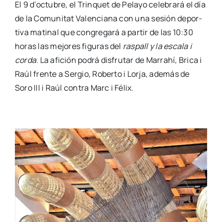
El 9 d’octubre, el Trin­quet de Pela­yo cele­bra­rá el día
de la Comu­ni­tat Valen­cia­na con una sesión depor­
ti­va mati­nal que con­gre­ga­rá a par­tir de las 10:30
horas las mejo­res figu­ras del
ras­pall y la esca­la i
cor­da.
La afi­ción podrá dis­fru­tar de Marrahí, Bri­ca i
Raúl fren­te a Ser­gio, Rober­to i Lor­ja, ade­más de
Soro III i Raúl con­tra Marc i Félix.