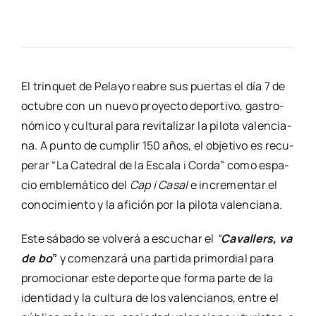
El trin­quet de Pela­yo reabre sus puer­tas el día 7 de
octu­bre con un nue­vo pro­yec­to depor­ti­vo, gas­tro­
nó­mi­co y cul­tu­ral para revi­ta­li­zar la pilo­ta valen­cia­
na.
A pun­to de cum­plir 150 años, el obje­ti­vo es recu­
pe­rar “La Cate­dral de la Esca­la i Cor­da” como espa­
cio emble­má­ti­co del
Cap i Casal
e incre­men­tar el
cono­ci­mien­to y la afi­ción por la pilo­ta valen­cia­na.
Este sába­do se vol­ve­rá a escu­char el
“
Cava­llers, va
de bo
”
y comen­za­rá una par­ti­da pri­mor­dial para
pro­mo­cio­nar este depor­te que for­ma par­te de la
iden­ti­dad y la cul­tu­ra de los valen­cia­nos, entre el