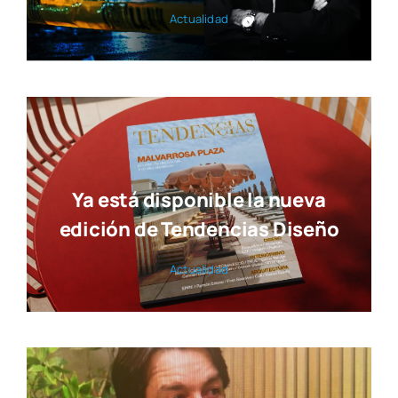
El pul­so de la ciu­dad en nues­tra revis­ta