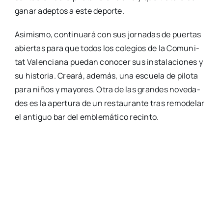
ganar adep­tos a este depor­te.
Asi­mis­mo, con­ti­nua­rá con sus jor­na­das de puer­tas
abier­tas para que todos los cole­gios de la Comu­ni­
tat Valen­cia­na pue­dan cono­cer sus ins­ta­la­cio­nes y
su his­to­ria. Crea­rá, ade­más, una escue­la de pilo­ta
para niños y mayo­res. Otra de las gran­des nove­da­
des es la aper­tu­ra de un res­tau­ran­te tras remo­de­lar
el anti­guo bar del emble­má­ti­co recin­to.