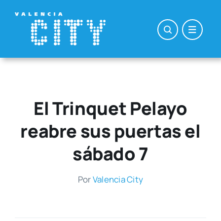
Saltar
al
contenido
El Trinquet Pelayo
reabre sus puertas el
sábado 7
Por
Valen­cia City