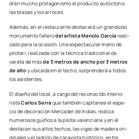
drán mucho pro­ta­go­nis­mo el pro­duc­to autóc­tono,
las bra­sas y los arro­ces.
Ade­más, en el res­tau­ran­te des­ta­ca­rá un gran­dio­so
monu­men­to falle­ro
del artis­ta Mano­lo Gar­cía
rea­li­
za­do para la oca­sión. Una espec­ta­cu­lar mano de
pilo­ta­ri, rea­li­za­da con la téc­ni­ca tra­di­cio­nal de
vare­ta de más
de 3 metros de ancho por 3 metros
de alto
y ubi­ca­da en el techo, sor­pren­de­rá a todos
los asis­ten­tes.
El dise­ño del local, a car­go del reco­no­ci­do inte­rio­
ris­ta
Car­los Serra
que tam­bién capi­ta­nea el espa­
cio de deco­ra­ción Mer­ca­der de Indias, rea­li­za
nume­ro­sos gui­ños a la pilo­ta valen­cia­na y en él
des­ta­can sus altos techos, las vigas de made­ra ori­
gi­na­les y el ladri­llo de cara­vis­ta his­tó­ri­co, entre