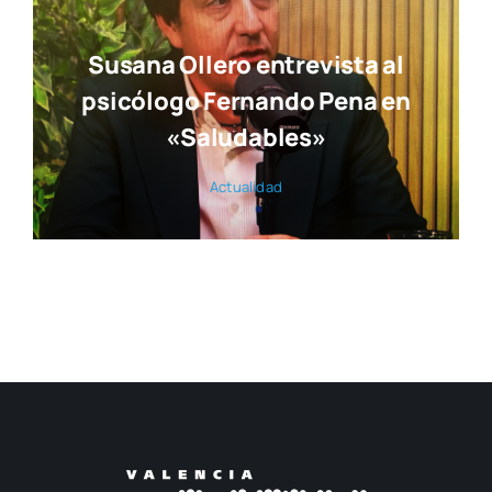
© 2017 — 2026
Publi­ca­cio­nes M&D
con la cola­bo­ra­ción de
Elca Con­te­ni­dos
| Todos los dere­chos reser­va­dos | Powe­
red by
inge­nia.