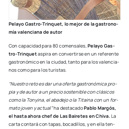
Pela­yo Gas­­tro-Tri­n­­quet, lo mejor de la gas­tro­no­
mía valen­cia­na de autor
Con capa­ci­dad para 80 comen­sa­les,
Pela­yo Gas­­
tro-Tri­n­­quet
aspi­ra en con­ver­tir­se en un refe­ren­te
gas­tro­nó­mi­co en la ciu­dad, tan­to para los valen­cia­
nos como para los turis­tas.
“Nues­tro reto es dar una ofer­ta gas­tro­nó­mi­ca pro­
pia y de autor a un pre­cio sos­te­ni­ble con clá­si­cos
como la Ton­yi­na, el aba­de­jo o la Titai­na con un for­
ma­to joven y actual”
ha des­ta­ca­do
Pablo Mar­gós,
el has­ta aho­ra chef de
Las Bai­re­tes en Chi­va.
La
car­ta con­ta­rá con tapas, boca­di­llos, y en ella ten­