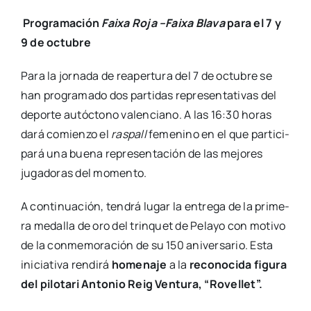
Pro­gra­ma­ción
Fai­xa Roja –Fai­xa Bla­va
para el 7 y
9 de octu­bre
Para la jor­na­da de reaper­tu­ra del 7 de octu­bre se
han pro­gra­ma­do dos par­ti­das repre­sen­ta­ti­vas del
depor­te autóc­tono valen­ciano. A las 16:30 horas
dará comien­zo el
ras­pall
feme­nino en el que par­ti­ci­
pa­rá una bue­na repre­sen­ta­ción de las mejo­res
juga­do­ras del momen­to.
A con­ti­nua­ción, ten­drá lugar la entre­ga de la pri­me­
ra meda­lla de oro del trin­quet de Pela­yo con moti­vo
de la con­me­mo­ra­ción de su 150 ani­ver­sa­rio. Esta
ini­cia­ti­va ren­di­rá
home­na­je
a la
reco­no­ci­da figu­ra
del pilo­ta­ri Anto­nio Reig Ven­tu­ra, “Rove­llet”.