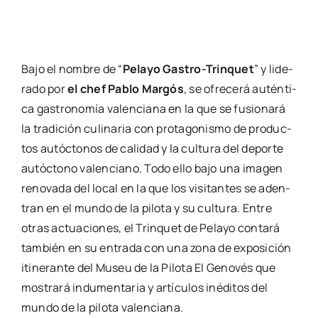
Bajo el nom­bre de “
Pela­yo Gas­­tro-Tri­n­­quet
” y lide­
ra­do por
el chef Pablo Mar­gós
, se ofre­ce­rá autén­ti­
ca gas­tro­no­mía valen­cia­na en la que se fusio­na­rá
la tra­di­ción culi­na­ria con pro­ta­go­nis­mo de pro­duc­
tos autóc­to­nos de cali­dad y la cul­tu­ra del depor­te
autóc­tono valen­ciano. Todo ello bajo una ima­gen
reno­va­da del local en la que los visi­tan­tes se aden­
tran en el mun­do de la pilo­ta y su cul­tu­ra. Entre
otras actua­cio­nes, el Trin­quet de Pela­yo con­ta­rá
tam­bién en su entra­da con una zona de expo­si­ción
iti­ne­ran­te del Museu de la Pilo­ta El Geno­vés que
mos­tra­rá indu­men­ta­ria y artícu­los iné­di­tos del
mun­do de la pilo­ta valen­cia­na.