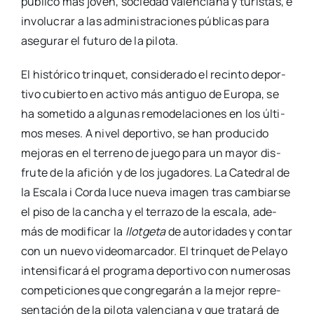
públi­co más joven, socie­dad valen­cia­na y turis­tas, e
invo­lu­crar a las admi­nis­tra­cio­nes públi­cas para
ase­gu­rar el futu­ro de la pilo­ta.
El his­tó­ri­co trin­quet, con­si­de­ra­do el recin­to depor­
ti­vo cubier­to en acti­vo más anti­guo de Euro­pa, se
ha some­ti­do a algu­nas remo­de­la­cio­nes en los últi­
mos meses. A nivel depor­ti­vo, se han pro­du­ci­do
mejo­ras en el terreno de jue­go para un mayor dis­
fru­te de la afi­ción y de los juga­do­res. La Cate­dral de
la Esca­la i Cor­da luce nue­va ima­gen tras cam­biar­se
el piso de la can­cha y el terra­zo de la esca­la, ade­
más de modi­fi­car la
llot­ge­ta
de auto­ri­da­des y con­tar
con un nue­vo video­mar­ca­dor. El trin­quet de Pela­yo
inten­si­fi­ca­rá el pro­gra­ma depor­ti­vo con nume­ro­sas
com­pe­ti­cio­nes que con­gre­ga­rán a la mejor repre­
sen­ta­ción de la pilo­ta valen­cia­na y que tra­ta­rá de