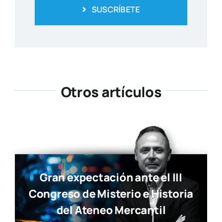
Ya está disponible la nueva
edición de Tendencias Diseño
Actua­li­dad
Susana Ollero entrevista al
psicólogo Fernando Pena en
«Saludables»
Actua­li­dad