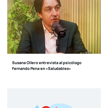
boletín
Reci­be toda la actua­li­dad en cul­tu­ra y
ocio, de la ciu­dad de Valen­cia
SUSCRÍBETE
Otros artículos