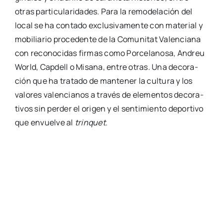
otras par­ti­cu­la­ri­da­des. Para la remo­de­la­ción del
local se ha con­ta­do exclu­si­va­men­te con mate­rial y
mobi­lia­rio pro­ce­den­te de la Comu­ni­tat Valen­cia­na
con reco­no­ci­das fir­mas como Por­ce­la­no­sa, Andreu
World, Cap­dell o Misa­na, entre otras. Una deco­ra­
ción que ha tra­ta­do de man­te­ner la cul­tu­ra y los
valo­res valen­cia­nos a tra­vés de ele­men­tos deco­ra­
ti­vos sin per­der el ori­gen y el sen­ti­mien­to depor­ti­vo
que envuel­ve al
trin­quet
.
Comparte esta publicación