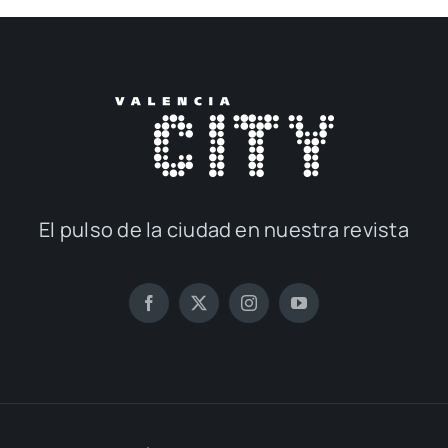
El pul­so de la ciu­dad en nues­tra revis­ta