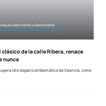
manaque Gastronómico,Gastronomía
 clásico de la calle Ribera, renace
e nunca
cu­pe­ra otro espa­cio emble­má­ti­co de Valen­cia, como