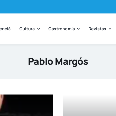
en­cià
Cul­tu­ra
Gas­tro­no­mía
Revis­tas
Pablo Margós