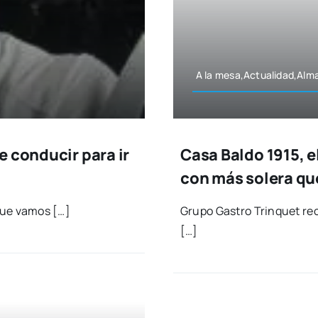
A la mesa,Actualidad,Al
 conducir para ir
Casa Baldo 1915, el
con más solera qu
 que vamos […]
Gru­po Gas­tro Trin­quet re
[…]