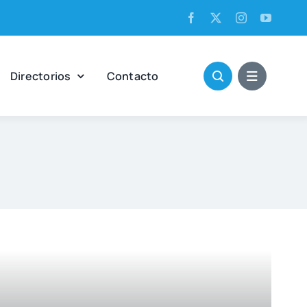
Direc­to­rios
Con­tac­to