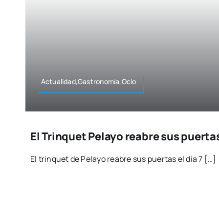
Actualidad,Gastronomía,Ocio
El Trinquet Pelayo reabre sus puerta
El trin­quet de Pela­yo reabre sus puer­tas el día 7 […]