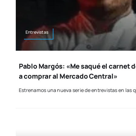
Entre­vis­tas
Pablo Margós: «Me saqué el carnet de
a comprar al Mercado Central»
Estre­na­mos una nue­va serie de entre­vis­tas en las