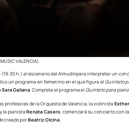
IVE MUSIC VALENCIA).
(19:30 h.) al esce­na­rio del Almu­dín­pa­ra inter­pre­tar un con­c
bli­co un pro­gra­ma en feme­nino en el que figu­ra el
Quin­te­to p
a
Sara Galia­na
. Com­ple­ta el pro­gra­ma el
Quin­te­to para pian
 pro­fe­so­ras de la Orques­ta de Valen­cia, la vio­li­nis­ta
Esther
y la pia­nis­ta
Rena­ta Case­ro
, comen­za­rá su con­cier­to con l
Me
crea­do por
Bea­triz Olci­na
.