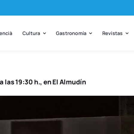
en­cià
Cul­tu­ra
Gas­tro­no­mía
Revis­tas
a las 19:30 h., en El Almudín