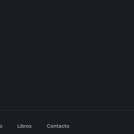
io
Libros
Con­tac­to