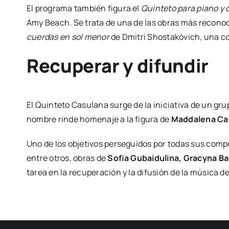
El pro­gra­ma tam­bién figu­ra el
Quin­te­to para piano y 
Amy Beach. Se tra­ta de una de las obras más reco­no­ci
cuer­das en sol menor
de Dmi­tri Shos­ta­kó­vich, una com­
Recuperar y difundir
El Quin­te­to Casu­la­na sur­ge de la ini­cia­ti­va de un gr
nom­bre rin­de home­na­je a la figu­ra de
Mad­da­le­na Ca
Uno de los obje­ti­vos per­se­gui­dos por todas sus com­po­
entre otros, obras de
Sofia Gubai­du­li­na, Gracy­na Ba
tarea en la recu­pe­ra­ción y la difu­sión de la músi­ca de