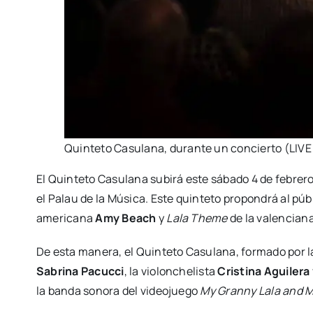
Quin­te­to Casu­la­na, duran­te un con­cier­to (L
El Quin­te­to Casu­la­na subirá este sába­do 4 de febre­ro 
el Palau de la Músi­ca. Este quin­te­to pro­pon­drá al pú
ame­ri­ca­na
Amy Beach
y
Lala The­me
de la valen­cia­n
De esta mane­ra, el Quin­te­to Casu­la­na, for­ma­do por las
Sabri­na Pacuc­ci
, la vio­lon­che­lis­ta
Cris­ti­na Agui­le­ra
la ban­da sono­ra del video­jue­go
My Granny Lala and 