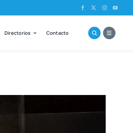
Direc­to­rios
Con­tac­to