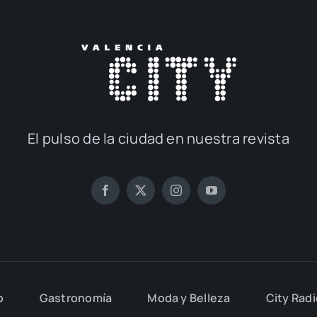
El pul­so de la ciu­dad en nues­tra revis­ta
o
Gas­tro­no­mía
Moda y Belle­za
City Rad