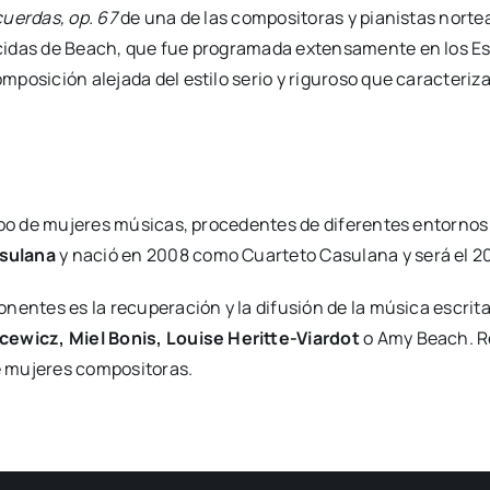
cuer­das, op. 67
de una de las com­po­si­to­ras y pia­nis­tas nor­
­das de Beach, que fue pro­gra­ma­da exten­sa­men­te en los Est
po­si­ción ale­ja­da del esti­lo serio y rigu­ro­so que carac­te­ri­
u­po de muje­res músi­cas, pro­ce­den­tes de dife­ren­tes entor­nos p
su­la­na
y nació en 2008 como Cuar­te­to Casu­la­na y será el 20
nen­tes es la recu­pe­ra­ción y la difu­sión de la músi­ca escri­ta 
ce­wicz, Miel Bonis, Loui­se Herit­te-Viar­dot
o Amy Beach. Rec
 muje­res com­po­si­to­ras.