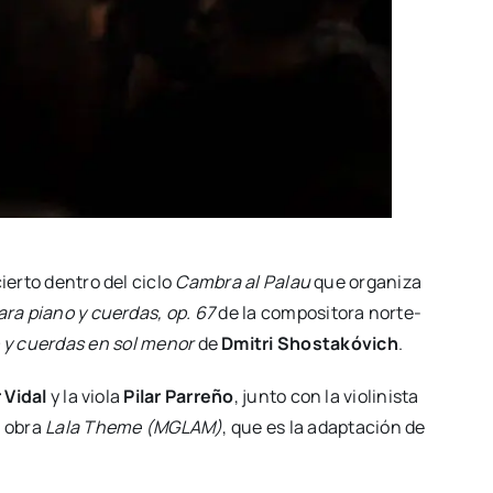
ier­to den­tro del ciclo
Cam­bra al Palau
que orga­ni­za
ara piano y cuer­das, op. 67
de la com­po­si­to­ra nor­te­
o y cuer­das en sol menor
de
Dmi­tri Shos­ta­kó­vich
.
 Vidal
y la vio­la
Pilar Parre­ño
, jun­to con la vio­li­nis­ta
a obra
Lala The­me (MGLAM)
, que es la adap­ta­ción de