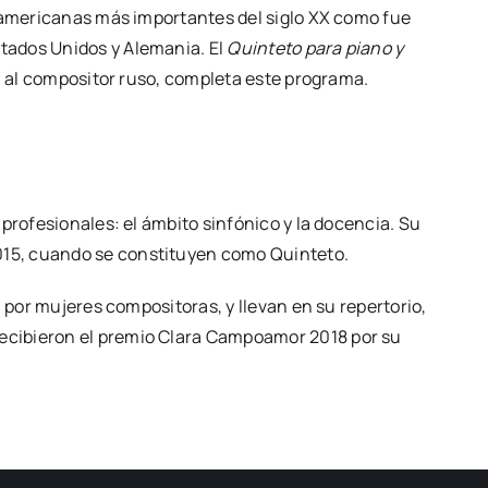
te­ame­ri­ca­nas más impor­tan­tes del siglo XX como fue
a­dos Uni­dos y Ale­ma­nia. El
Quin­te­to para piano y
za al com­po­si­tor ruso, com­ple­ta este pro­gra­ma.
ro­fe­sio­na­les: el ámbi­to sin­fó­ni­co y la docen­cia. Su
15, cuan­do se cons­ti­tu­yen como Quin­te­to.
por muje­res com­po­si­to­ras, y lle­van en su reper­to­rio,
i­bie­ron el pre­mio Cla­ra Cam­poa­mor 2018 por su