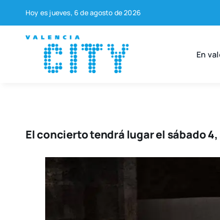
Saltar
Hoy es jue­ves, 6 de agos­to de 2026
al
contenido
En val
El concierto tendrá lugar el sábado 4, 