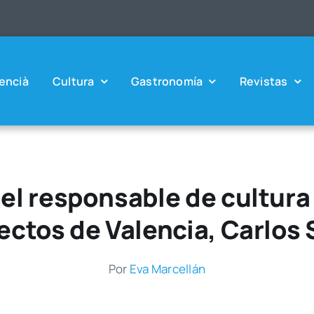
en­cià
Cul­tu­ra
Gas­tro­no­mía
Revis­tas
el responsable de cultura 
ectos de Valencia, Carlos 
Por
Eva Mar­ce­llán