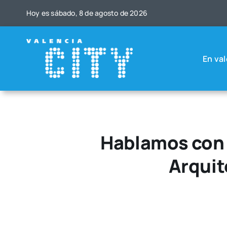
Saltar
Hoy es sába­do, 8 de agos­to de 2026
al
contenido
En val
Hablamos con 
Arquit