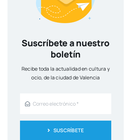
Suscríbete a nuestro
boletín
Reci­be toda la actua­li­dad en cul­tu­ra y
ocio, de la ciu­dad de Valen­cia
SUSCRÍBETE