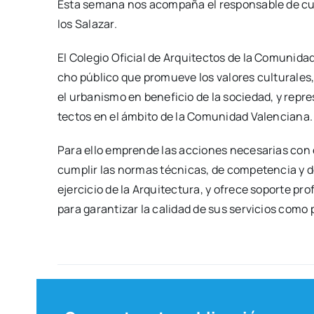
Esta sema­na nos acom­pa­ña el res­pon­sa­ble de cul­
los Sala­zar.
El Cole­gio Ofi­cial de Arqui­tec­tos de la Comu­ni­
cho públi­co que pro­mue­ve los valo­res cul­tu­ra­les,
el urba­nis­mo en bene­fi­cio de la socie­dad, y repre
tec­tos en el ámbi­to de la Comu­ni­dad Valen­cia­na.
Para ello empren­de las accio­nes nece­sa­rias con el 
cum­plir las nor­mas téc­ni­cas, de com­pe­ten­cia y d
ejer­ci­cio de la Arqui­tec­tu­ra, y ofre­ce sopor­te pro
para garan­ti­zar la cali­dad de sus ser­vi­cios como pr