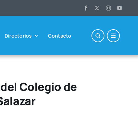
Direc­to­rios
Con­tac­to
del Colegio de
Salazar