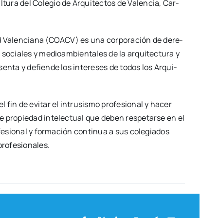
tu­ra del Cole­gio de Arqui­tec­tos de Valen­cia, Car­
dad Valen­cia­na (COACV) es una cor­po­ra­ción de dere­
 socia­les y medioam­bien­ta­les de la arqui­tec­tu­ra y
­sen­ta y defien­de los intere­ses de todos los Arqui­
fin de evi­tar el intru­sis­mo pro­fe­sio­nal y hacer
e pro­pie­dad inte­lec­tual que deben res­pe­tar­se en el
­fe­sio­nal y for­ma­ción con­ti­nua a sus cole­gia­dos
o­fe­sio­na­les.