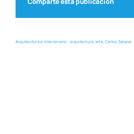
Comparte esta publicación
Arqui­tec­tu­ra e inte­rio­ris­mo
arqui­tec­tu­ra
,
arte
,
Car­los Sala­zar