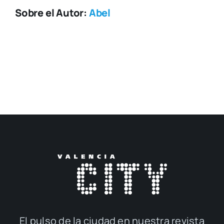
Sobre el Autor:
Abel
El pul­so de la ciu­dad en nues­tra revis­ta