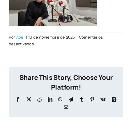
Por
Abel
|
10 de noviembre de 2025
|
Comentarios
en
desactivados
Teulat
Share This Story, Choose Your
Platform!
Facebook
X
Reddit
LinkedIn
WhatsApp
Telegram
Tumblr
Pinterest
Vk
Xing
Correo
electrónico