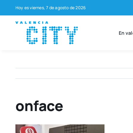
Saltar
Hoy es vier­nes, 7 de agos­to de 2026
al
contenido
En val
onface