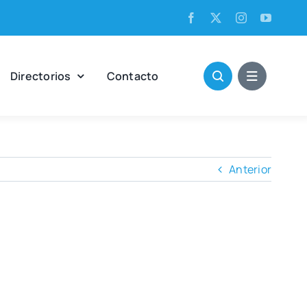
Direc­to­rios
Con­tac­to
Anterior