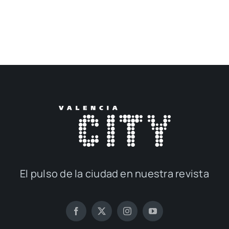
El pul­so de la ciu­dad en nues­tra revis­ta