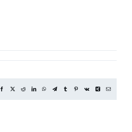
Facebook
X
Reddit
LinkedIn
WhatsApp
Telegram
Tumblr
Pinterest
Vk
Xing
Correo
electrónico