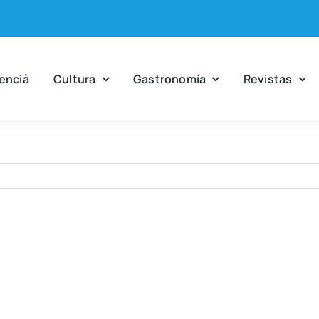
en­cià
Cul­tu­ra
Gas­tro­no­mía
Revis­tas