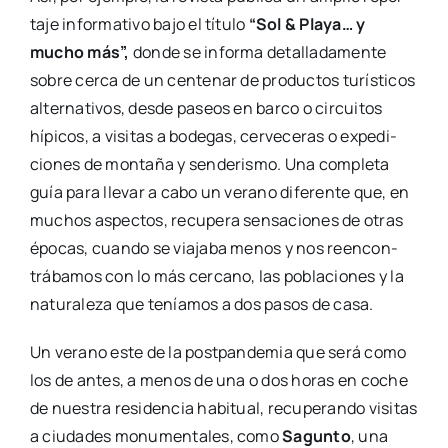
ta­je infor­ma­ti­vo bajo el títu­lo
“Sol & Pla­ya… y
mucho más”,
don­de se infor­ma deta­lla­da­men­te
sobre cer­ca de un cen­te­nar de pro­duc­tos turís­ti­cos
alter­na­ti­vos, des­de paseos en bar­co o cir­cui­tos
hípi­cos, a visi­tas a bode­gas, cer­ve­ce­ras o expe­di­
cio­nes de mon­ta­ña y sen­de­ris­mo. Una com­ple­ta
guía para lle­var a cabo un verano dife­ren­te que, en
muchos aspec­tos, recu­pe­ra sen­sa­cio­nes de otras
épo­cas, cuan­do se via­ja­ba menos y nos reen­con­
trá­ba­mos con lo más cer­cano, las pobla­cio­nes y la
natu­ra­le­za que tenía­mos a dos pasos de casa.
Un verano este de la post­pan­de­mia que será como
los de antes, a menos de una o dos horas en coche
de nues­tra resi­den­cia habi­tual, recu­pe­ran­do visi­tas
a ciu­da­des monu­men­ta­les, como
Sagun­to
, una