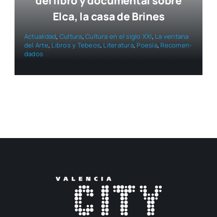
del libro y documental sobre
Elca, la casa de Brines
Actua­li­dad
,
Cul­tu­ra
,
Cul­tu­ra en el siglo XXI
,
La ven­ta­na
del Arte
,
Libros y Tebeos
,
Lite­ra­tu­ra
,
Poe­sía
,
Reco­men­
da­dos