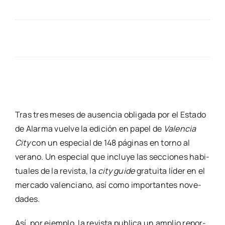
Tras tres meses de ausen­cia obli­ga­da por el Esta­do
de Alar­ma vuel­ve la edi­ción en papel de
Valen­cia
City
con un espe­cial de 148 pági­nas en torno al
verano. Un espe­cial que inclu­ye las sec­cio­nes habi­
tua­les de la revis­ta, la
city gui­de
gra­tui­ta líder en el
mer­ca­do valen­ciano, así como impor­tan­tes nove­
da­des.
Así, por ejem­plo, la revis­ta publi­ca un amplio repor­