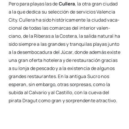
Pero para pla­yas las de
Culle­ra
, la otra gran ciu­dad
a la que dedi­ca su selec­ción de ser­vi­cios Valen­cia
City. Culle­ra ha sido his­tó­ri­ca­men­te la ciu­dad vaca­
cio­nal de todas las comar­cas del inte­rior valen­
ciano, de la Ribe­ras a la Cos­te­ra, la sali­da natu­ral ha
sido siem­pre a las gran­des y tran­qui­las pla­yas jun­to
a la desem­bo­ca­du­ra del Júcar, don­de ade­más exis­te
una gran ofer­ta hote­le­ra y de res­tau­ra­ción gra­cias
a su lon­ja de pes­ca­do y a la exis­ten­cia de algu­nos
gran­des res­tau­ran­tes. En la anti­gua Sucro nos
espe­ran, sin embar­go, otras sor­pre­sas, como la
subi­da al Cal­va­rio y al Cas­ti­llo, con la cue­va del
pira­ta Dra­gut como gran y sor­pren­den­te atrac­ti­vo.