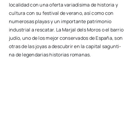
loca­li­dad con una ofer­ta varia­dí­si­ma de his­to­ria y
cul­tu­ra con su fes­ti­val de verano, así como con
nume­ro­sas pla­yas y un impor­tan­te patri­mo­nio
indus­trial a res­ca­tar. La Mar­jal dels Moros o el barrio
judío, uno de los mejor con­ser­va­dos de Espa­ña, son
otras de las joyas a des­cu­brir en la capi­tal sagun­ti­
na de legen­da­rias his­to­rias roma­nas.