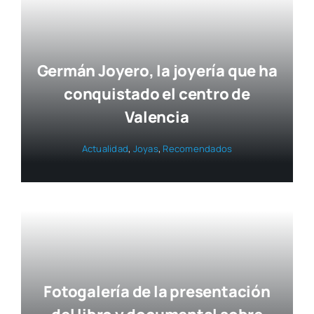
Germán Joyero, la joyería que ha
conquistado el centro de
Valencia
Actua­li­dad
,
Joyas
,
Reco­men­da­dos
Fotogalería de la presentación