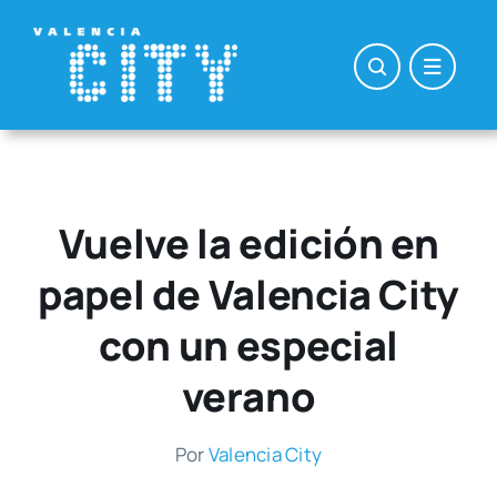
Saltar
al
contenido
Vuelve la edición en
papel de Valencia City
con un especial
verano
Por
Valen­cia City