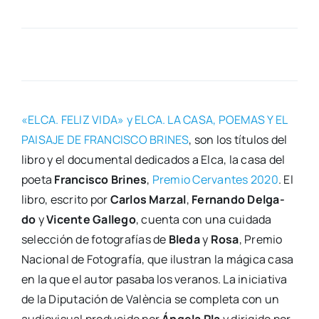
«ELCA. FELIZ VIDA» y ELCA. LA CASA, POEMAS Y EL
PAISAJE DE FRANCISCO BRINES
, son los títu­los del
libro y el docu­men­tal dedi­ca­dos a Elca, la casa del
poe­ta
Fran­cis­co Bri­nes
,
Pre­mio Cer­van­tes 2020
. El
libro, escri­to por
Car­los Mar­zal
,
Fer­nan­do Del­ga­
do
y
Vicen­te Galle­go
, cuen­ta con una cui­da­da
selec­ción de foto­gra­fías de
Ble­da
y
Rosa
, Pre­mio
Nacio­nal de Foto­gra­fía, que ilus­tran la mági­ca casa
en la que el autor pasa­ba los vera­nos. La ini­cia­ti­va
de la Dipu­tación de Valèn­cia se com­ple­ta con un