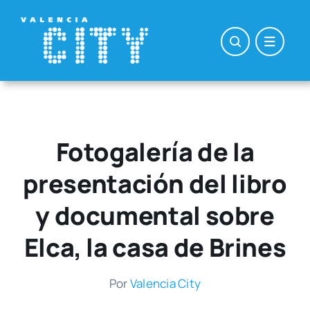
Saltar
al
contenido
Fotogalería de la
presentación del libro
y documental sobre
Elca, la casa de Brines
Por
Valen­cia City