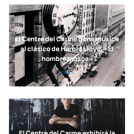
El Centre del Carme pone música
al clásico de Harold Lloyd, «El
hombre mosca»
Cul­tu­ra
El Centre del Carme exhibirá la