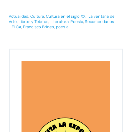
Actua­li­dad
,
Cul­tu­ra
,
Cul­tu­ra en el siglo XXI
,
La ven­ta­na del
Arte
,
Libros y Tebeos
,
Lite­ra­tu­ra
,
Poe­sía
,
Reco­men­da­dos
ELCA
,
Fran­cis­co Bri­nes
,
poe­sía