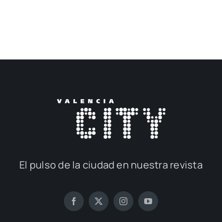
El pul­so de la ciu­dad en nues­tra revis­ta