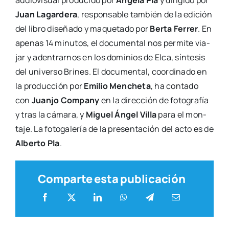
audio­vi­sual pro­du­ci­do por
Ánge­la Pla
y diri­gi­do por
Juan Lagar­de­ra
, res­pon­sa­ble tam­bién de la edi­ción
del libro dise­ña­do y maque­ta­do por
Ber­ta Ferrer
. En
ape­nas 14 minu­tos, el docu­men­tal nos per­mi­te via­
jar y aden­trar­nos en los domi­nios de Elca, sín­te­sis
del uni­ver­so Bri­nes. El docu­men­tal, coor­di­na­do en
la pro­duc­ción por
Emi­lio Men­che­ta
, ha con­ta­do
con
Juan­jo Com­pany
en la direc­ción de foto­gra­fía
y tras la cáma­ra, y
Miguel Ángel Villa
para el mon­
ta­je. La foto­ga­le­ría de la pre­sen­ta­ción del acto es de
Alber­to Pla
.
Comparte esta publicación