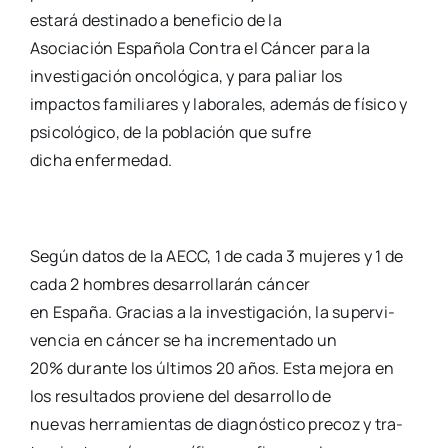
esta­rá des­ti­na­do a bene­fi­cio de la
Aso­cia­ción Espa­ño­la Con­tra el Cán­cer para la
inves­ti­ga­ción onco­ló­gi­ca, y para paliar los
impac­tos fami­lia­res y labo­ra­les, ade­más de físi­co y
psi­co­ló­gi­co, de la pobla­ción que sufre
dicha enfer­me­dad.
Según datos de la AECC, 1 de cada 3 muje­res y 1 de
cada 2 hom­bres desa­rro­lla­rán cán­cer
en Espa­ña. Gra­cias a la inves­ti­ga­ción, la super­vi­
ven­cia en cán­cer se ha incre­men­ta­do un
20% duran­te los últi­mos 20 años. Esta mejo­ra en
los resul­ta­dos pro­vie­ne del desa­rro­llo de
nue­vas herra­mien­tas de diag­nós­ti­co pre­coz y tra­