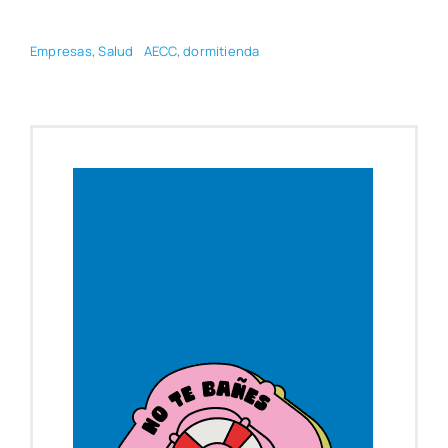
Empre­sas
,
Salud
AECC
,
dor­mi­tien­da