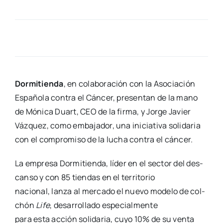
Dor­mi­tien­da
, en cola­bo­ra­ción con la Aso­cia­ción
Espa­ño­la con­tra el Cán­cer, pre­sen­tan de la mano
de Móni­ca Duart, CEO de la fir­ma, y Jor­ge Javier
Váz­quez, como emba­ja­dor, una ini­cia­ti­va soli­da­ria
con el com­pro­mi­so de la lucha con­tra el cán­cer.
La empre­sa Dor­mi­tien­da, líder en el sec­tor del des­
can­so y con 85 tien­das en el terri­to­rio
nacio­nal, lan­za al mer­ca­do el nue­vo mode­lo de col­
chón
Life
, desa­rro­lla­do espe­cial­men­te
para esta acción soli­da­ria, cuyo 10% de su ven­ta