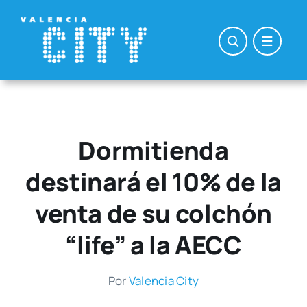
Saltar
al
contenido
Dormitienda
destinará el 10% de la
venta de su colchón
“life” a la AECC
Por
Valen­cia City