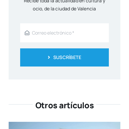
Reci­be toda la actua­li­dad en cul­tu­ra y
ocio, de la ciu­dad de Valen­cia
SUSCRÍBETE
Otros artículos