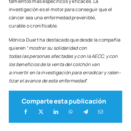
ta­mien­tos más espe­cí­fi­cos y efi­ca­ces. La
inves­ti­ga­ción es el motor para con­se­guir que el
cán­cer sea una enfer­me­dad pre­ve­ni­ble,
cura­ble o cro­ni­fi­ca­ble.
Móni­ca Duart ha des­ta­ca­do que des­de la com­pa­ñía
quie­ren “
mos­trar su soli­da­ri­dad con
todas las per­so­nas afec­ta­das y con la AECC, y con
los bene­fi­cios de la ven­ta del col­chón van
a inver­tir en la inves­ti­ga­ción para erra­di­car y ralen­
ti­zar el avan­ce de esta enfer­me­dad
”.
Comparte esta publicación