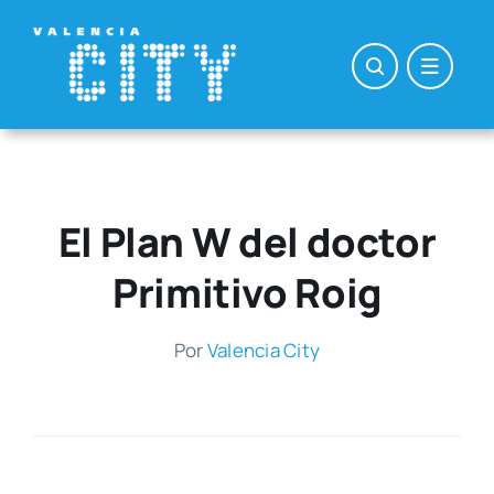
Saltar
al
contenido
El Plan W del doctor
Primitivo Roig
Por
Valen­cia City