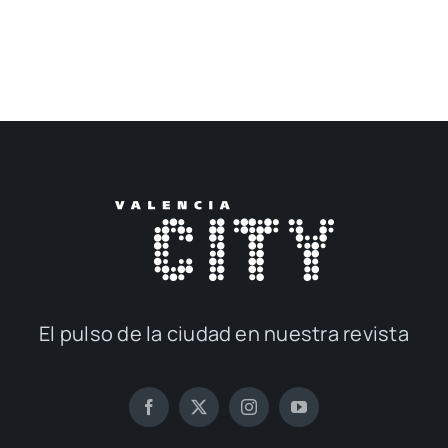
El pul­so de la ciu­dad en nues­tra revis­ta