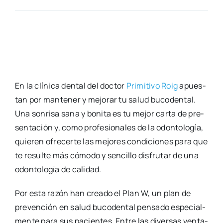
En la clí­ni­ca den­tal del doc­tor
Pri­mi­ti­vo Roig
apues­
tan por man­te­ner y mejo­rar tu salud buco­den­tal.
Una son­ri­sa sana y boni­ta es tu mejor car­ta de pre­
sen­ta­ción y, como pro­fe­sio­na­les de la odon­to­lo­gía,
quie­ren ofre­cer­te las mejo­res con­di­cio­nes para que
te resul­te más cómo­do y sen­ci­llo dis­fru­tar de una
odon­to­lo­gía de cali­dad.
Por esta razón han crea­do el Plan W, un plan de
pre­ven­ción en salud buco­den­tal pen­sa­do espe­cial­
men­te para sus pacien­tes. Entre las diver­sas ven­ta­