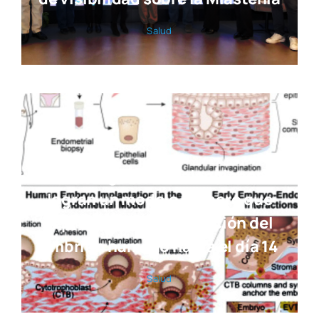
Salud
Investigadores valencianos
logran un modelo pionero que
reproduce la implantación del
embrión humano hasta el día 14
Salud