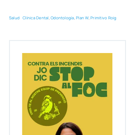
Salud
Clí­ni­ca Den­tal
,
Odon­to­lo­gía
,
Plan W
,
Pri­mi­ti­vo Roig