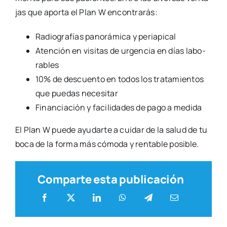
jas que apor­ta el Plan W encon­tra­rás:
Radio­gra­fías pano­rá­mi­ca y peria­pi­cal
Aten­ción en visi­tas de urgen­cia en días labo­
ra­bles
10% de des­cuen­to en todos los tra­ta­mien­tos
que pue­das nece­si­tar
Finan­cia­ción y faci­li­da­des de pago a medi­da
El Plan W pue­de ayu­dar­te a cui­dar de la salud de tu
boca de la for­ma más cómo­da y ren­ta­ble posi­ble.
Comparte esta publicación