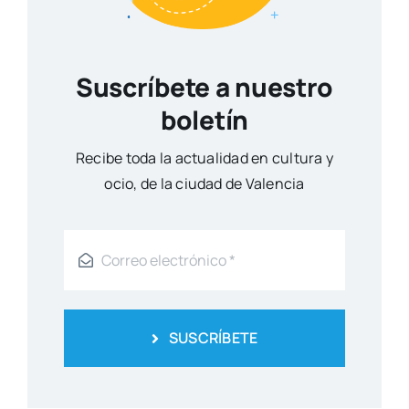
Suscríbete a nuestro
boletín
Reci­be toda la actua­li­dad en cul­tu­ra y
ocio, de la ciu­dad de Valen­cia
SUSCRÍBETE