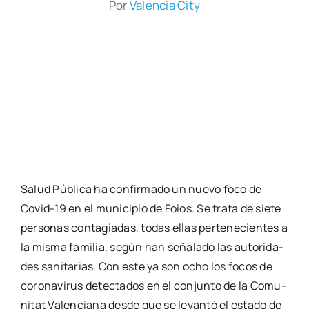
Por
Valen­cia City
Salud Públi­ca ha con­fir­ma­do un nue­vo foco de
Covid-19 en el muni­ci­pio de Foios. Se tra­ta de sie­te
per­so­nas con­ta­gia­das, todas ellas per­te­ne­cien­tes a
la mis­ma fami­lia, según han seña­la­do las auto­ri­da­
des sani­ta­rias. Con este ya son ocho los focos de
coro­na­vi­rus detec­ta­dos en el con­jun­to de la Comu­
ni­tat Valen­cia­na des­de que se levan­tó el esta­do de