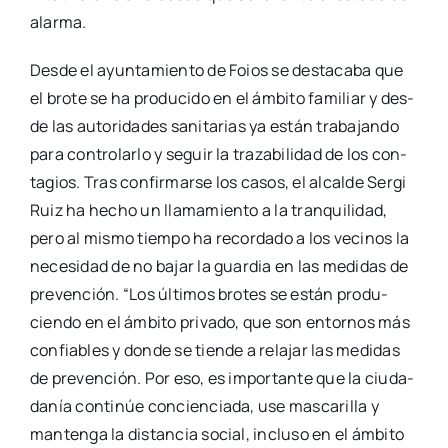
alar­ma.
Des­de el ayun­ta­mien­to de Foios se des­ta­ca­ba que
el bro­te se ha pro­du­ci­do en el ámbi­to fami­liar y des­
de las auto­ri­da­des sani­ta­rias ya están tra­ba­jan­do
para con­tro­lar­lo y seguir la tra­za­bi­li­dad de los con­
ta­gios. Tras con­fir­mar­se los casos, el alcal­de Ser­gi
Ruiz ha hecho un lla­ma­mien­to a la tran­qui­li­dad,
pero al mis­mo tiem­po ha recor­da­do a los veci­nos la
nece­si­dad de no bajar la guar­dia en las medi­das de
pre­ven­ción. “Los últi­mos bro­tes se están pro­du­
cien­do en el ámbi­to pri­va­do, que son entor­nos más
con­fia­bles y don­de se tien­de a rela­jar las medi­das
de pre­ven­ción. Por eso, es impor­tan­te que la ciu­da­
da­nía con­ti­núe con­cien­cia­da, use mas­ca­ri­lla y
man­ten­ga la dis­tan­cia social, inclu­so en el ámbi­to