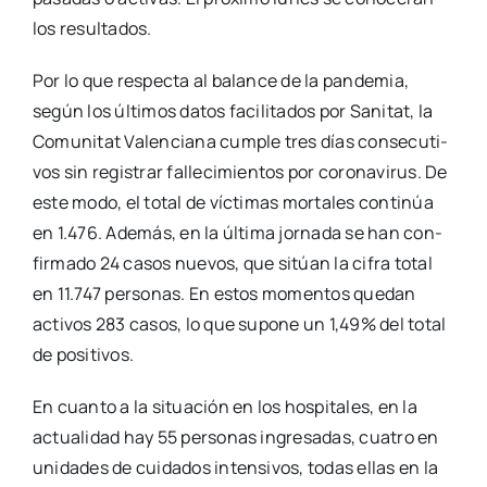
los resul­ta­dos.
Por lo que res­pec­ta al balan­ce de la pan­de­mia,
según los últi­mos datos faci­li­ta­dos por Sani­tat, la
Comu­ni­tat Valen­cia­na cum­ple tres días con­se­cu­ti­
vos sin regis­trar falle­ci­mien­tos por coro­na­vi­rus. De
este modo, el total de víc­ti­mas mor­ta­les con­ti­núa
en 1.476. Ade­más, en la últi­ma jor­na­da se han con­
fir­ma­do 24 casos nue­vos, que sitúan la cifra total
en 11.747 per­so­nas. En estos momen­tos que­dan
acti­vos 283 casos, lo que supo­ne un 1,49% del total
de posi­ti­vos.
En cuan­to a la situa­ción en los hos­pi­ta­les, en la
actua­li­dad hay 55 per­so­nas ingre­sa­das, cua­tro en
uni­da­des de cui­da­dos inten­si­vos, todas ellas en la