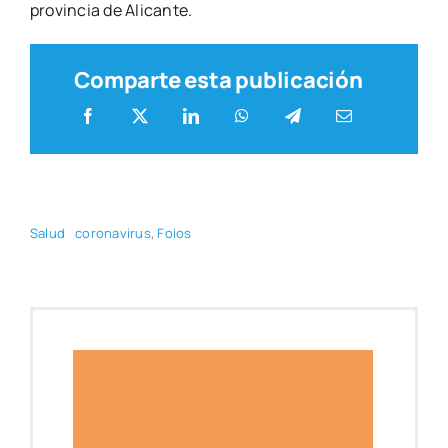
pro­vin­cia de Ali­can­te.
Comparte esta publicación
Salud
coro­na­vi­rus
,
Foios