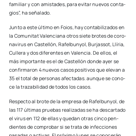
fami­liar y con amis­ta­des, para evi­tar nue­vos con­ta­
gios”, ha seña­la­do.
Jun­to a este últi­mo en Foios, hay con­ta­bi­li­za­dos en
la Comu­ni­tat Valen­cia­na otros sie­te bro­tes de coro­
na­vi­rus en Cas­te­llón, Rafel­bun­yol, Bur­jas­sot, Llí­ria,
Culle­ra y dos dife­ren­tes en Valen­cia. De ellos, el
más impor­tan­te es el de Cas­te­llón don­de ayer se
con­fir­ma­ron 4 nue­vos casos posi­ti­vos que ele­van a
35 el total de per­so­nas afec­ta­das. aun­que se cono­
ce la tra­za­bi­li­dad de todos los casos.
Res­pec­to al bro­te de la empre­sa de Rafel­bun­yol, de
las 117 últi­mas prue­bas rea­li­za­das se ha des­car­ta­do
el virus en 112 de ellas y que­dan otras cin­co pen­
dien­tes de com­pro­bar si se tra­ta de infec­cio­nes
pasa­das o acti­vas. El pró­xi­mo lunes se cono­ce­rán