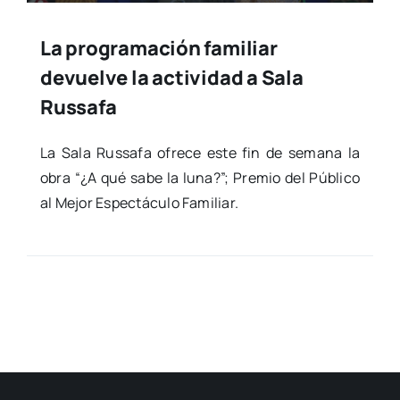
La programación familiar
devuelve la actividad a Sala
Russafa
La Sala Rus­sa­fa ofre­ce este fin de sema­na la
obra “¿A qué sabe la luna?”; Pre­mio del Públi­co
al Mejor Espec­tácu­lo Fami­liar.