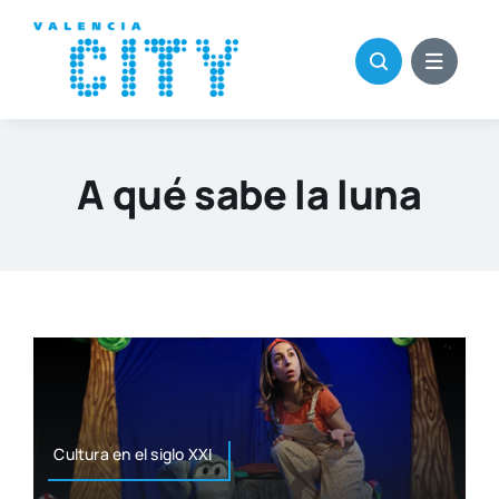
Saltar
al
contenido
A qué sabe la luna
Cul­tu­ra en el siglo XXI