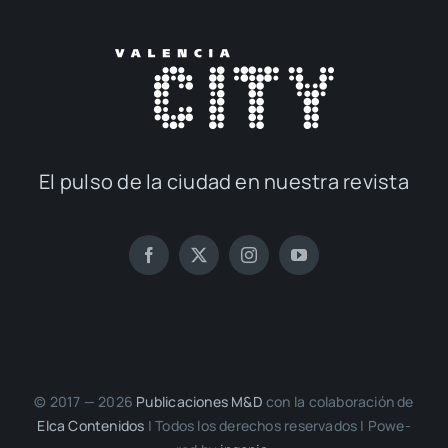
El pul­so de la ciu­dad en nues­tra revis­ta
© 2017 — 2026
Publi­ca­cio­nes M&D
con la cola­bo­ra­ción de
Elca Con­te­ni­dos
| Todos los dere­chos reser­va­dos | Powe­