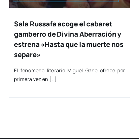
Sala Russafa acoge el cabaret
gamberro de Divina Aberración y
estrena «Hasta que la muerte nos
separe»
El fenó­meno lite­ra­rio Miguel Gane ofre­ce por
pri­me­ra vez en […]