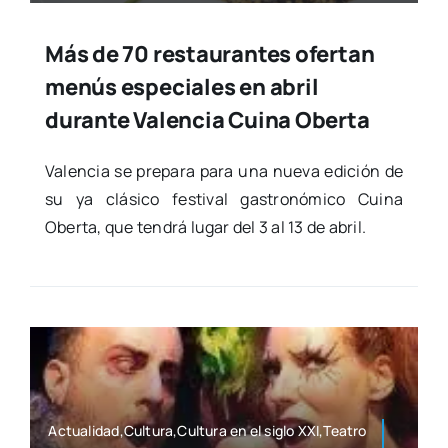
Más de 70 restaurantes ofertan
menús especiales en abril
durante Valencia Cuina Oberta
Valen­cia se pre­pa­ra para una nue­va edi­ción de
su ya clá­si­co fes­ti­val gas­tro­nó­mi­co Cui­na
Ober­ta, que ten­drá lugar del 3 al 13 de abril.
Actualidad,Cultura,Cultura en el siglo XXI,Teatro