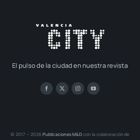
El pul­so de la ciu­dad en nues­tra revis­ta
© 2017 — 2026
Publi­ca­cio­nes M&D
con la cola­bo­ra­ción de