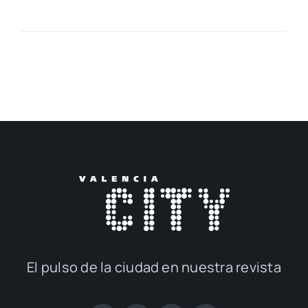
El pul­so de la ciu­dad en nues­tra revis­ta