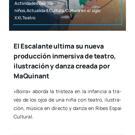
Acti­vi­da­des con los
niños,Actualidad,Cultura,Cultura en el siglo
XXI,Teatro
El Escalante ultima su nueva
producción inmersiva de teatro,
ilustración y danza creada por
MaQuinant
«Boi­ra» abor­da la tris­te­za en la infan­cia a tra­
vés de los ojos de una niña con tea­tro, ilus­tra­
ción, músi­ca en direc­to y dan­za en Ribes Espai
Cul­tu­ral.