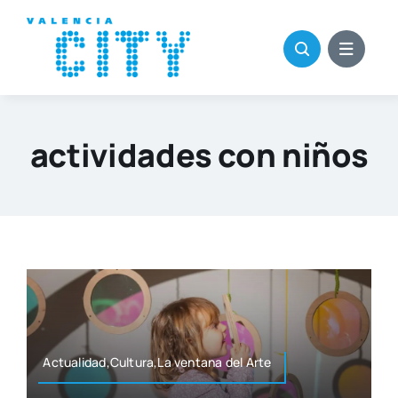
Saltar
al
contenido
actividades con niños
Actualidad,Cultura,La ven­ta­na del Arte