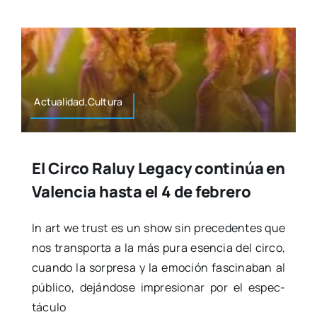
Actualidad,Cultura
El Circo Raluy Legacy continúa en
Valencia hasta el 4 de febrero
In art we trust es un show sin pre­ce­den­tes que
nos trans­por­ta a la más pura esen­cia del cir­co,
cuan­do la sor­pre­sa y la emo­ción fas­ci­na­ban al
públi­co, deján­do­se impre­sio­nar por el espec­
tácu­lo