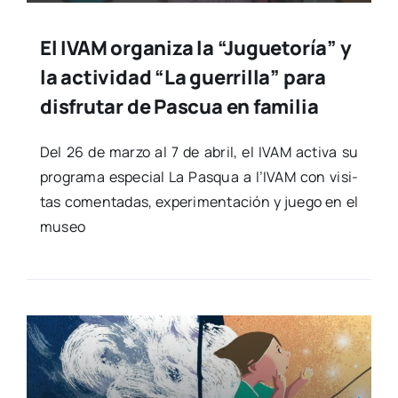
El IVAM organiza la “Juguetoría” y
la actividad “La guerrilla” para
disfrutar de Pascua en familia
Del 26 de mar­zo al 7 de abril, el IVAM acti­va su
pro­gra­ma espe­cial La Pas­qua a l’IVAM con visi­
tas comen­ta­das, expe­ri­men­ta­ción y jue­go en el
museo