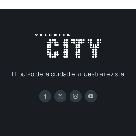
El pul­so de la ciu­dad en nues­tra revis­ta