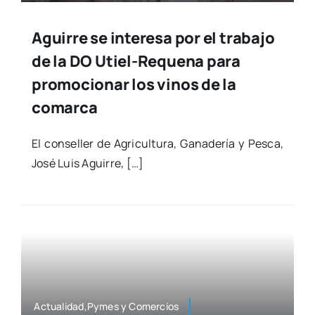
Aguirre se interesa por el trabajo
de la DO Utiel-Requena para
promocionar los vinos de la
comarca
El con­se­ller de Agri­cul­tu­ra, Gana­de­ría y Pes­ca,
José Luis Agui­rre, […]
Actualidad,Pymes y Comer­cios