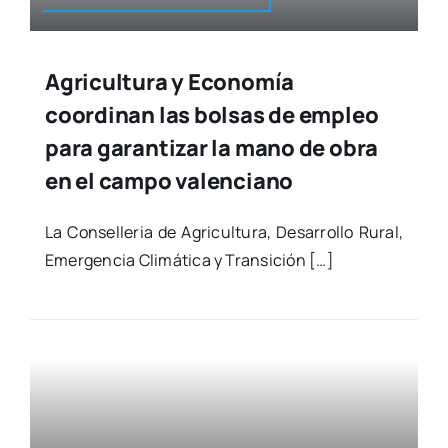
Agricultura y Economía
coordinan las bolsas de empleo
para garantizar la mano de obra
en el campo valenciano
La Con­se­lle­ria de Agri­cul­tu­ra, Desa­rro­llo Rural,
Emer­gen­cia Cli­má­ti­ca y Tran­si­ción […]