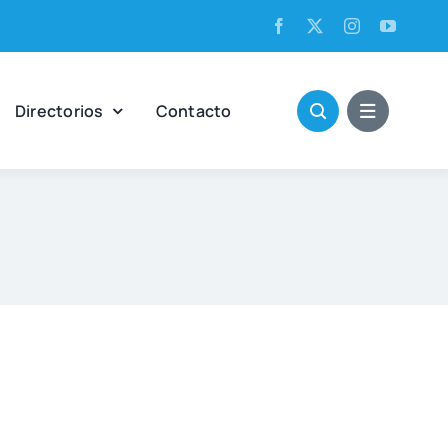
Direc­to­rios
Con­tac­to