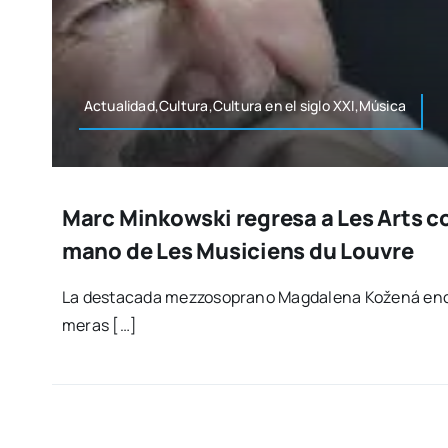
Actualidad,Cultura,Cultura en el siglo XXI,Música
Marc Minkowski regresa a Les Arts co
mano de Les Musiciens du Louvre
La des­ta­ca­da mez­zo­so­prano Mag­da­le­na Kože­ná en
me­ras […]