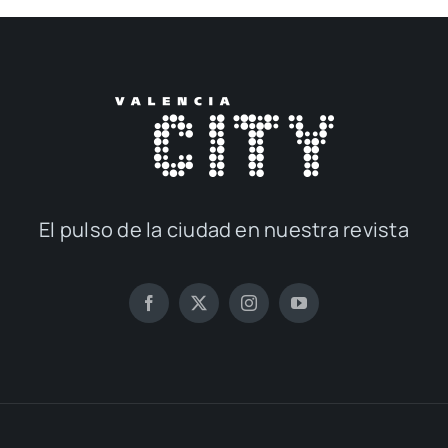
El pul­so de la ciu­dad en nues­tra revis­ta