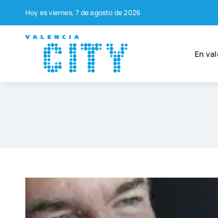
Saltar
Hoy es vier­nes, 7 de agos­to de 2026
al
contenido
En val