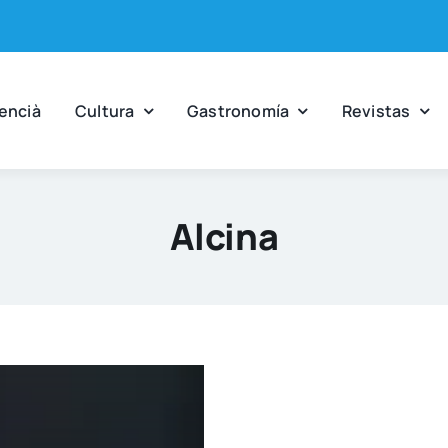
en­cià
Cul­tu­ra
Gas­tro­no­mía
Revis­tas
Alcina