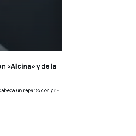
n «Alcina» y de la
ca­be­za un repar­to con pri­