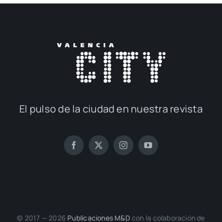
El pul­so de la ciu­dad en nues­tra revis­ta
© 2017 — 2026
Publi­ca­cio­nes M&D
con la cola­bo­ra­ción de