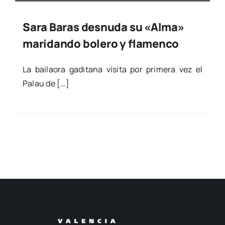
Sara Baras desnuda su «Alma»
maridando bolero y flamenco
La bai­lao­ra gadi­ta­na visi­ta por pri­me­ra vez el
Palau de […]