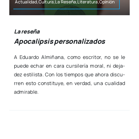
Actualidad,Cultura,La Reseña,Literatura,Opinión
La reseña
Apocalipsis personalizados
A Eduar­do Almi­ña­na, como escri­tor, no se le
pue­de echar en cara cur­si­le­ría moral, ni deja­
dez esti­lis­ta. Con los tiem­pos que aho­ra dis­cu­
rren esto cons­ti­tu­ye, en ver­dad, una cua­li­dad
admi­ra­ble.