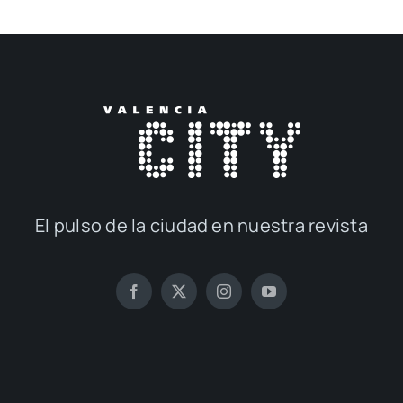
El pul­so de la ciu­dad en nues­tra revis­ta