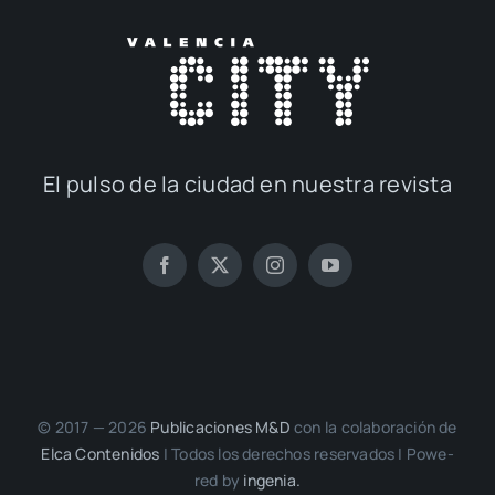
El pul­so de la ciu­dad en nues­tra revis­ta
© 2017 — 2026
Publi­ca­cio­nes M&D
con la cola­bo­ra­ción de
Elca Con­te­ni­dos
| Todos los dere­chos reser­va­dos | Powe­
red by
inge­nia.