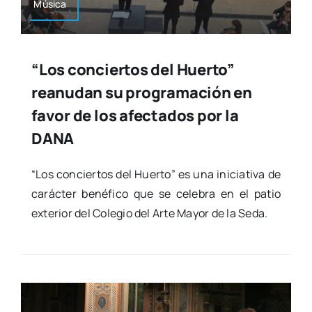
Músi­ca
“Los conciertos del Huerto”
reanudan su programación en
favor de los afectados por la
DANA
“Los con­cier­tos del Huer­to” es una ini­cia­ti­va de
carác­ter bené­fi­co que se cele­bra en el patio
exte­rior del Cole­gio del Arte Mayor de la Seda.