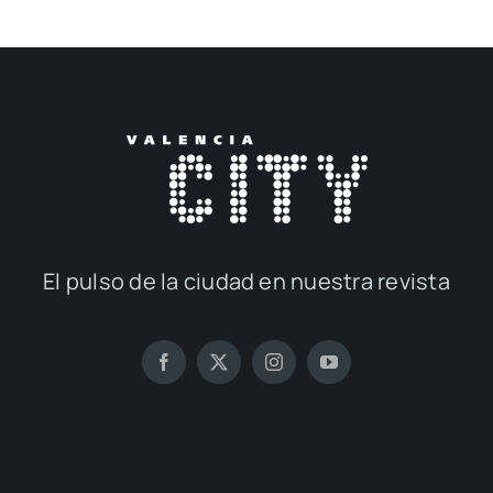
El pul­so de la ciu­dad en nues­tra revis­ta