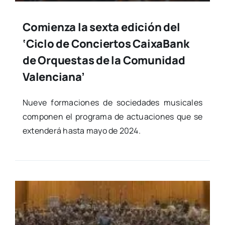
Comienza la sexta edición del
‘Ciclo de Conciertos CaixaBank
de Orquestas de la Comunidad
Valenciana’
Nue­ve for­ma­cio­nes de socie­da­des musi­ca­les
com­po­nen el pro­gra­ma de actua­cio­nes que se
exten­de­rá has­ta mayo de 2024.