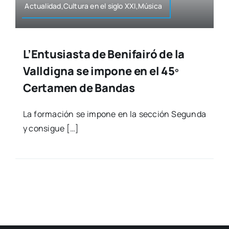
Actualidad,Cultura en el siglo XXI,Música
L’Entusiasta de Benifairó de la
Valldigna se impone en el 45º
Certamen de Bandas
La for­ma­ción se impo­ne en la sec­ción Segun­da
y con­si­gue […]