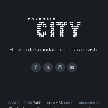
El pul­so de la ciu­dad en nues­tra revis­ta
© 2017 — 2026
Publi­ca­cio­nes M&D
con la cola­bo­ra­ción de