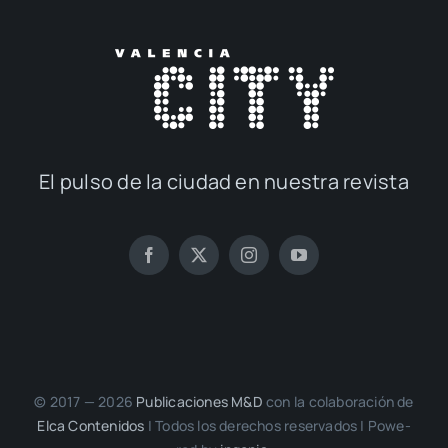
El pul­so de la ciu­dad en nues­tra revis­ta
© 2017 — 2026
Publi­ca­cio­nes M&D
con la cola­bo­ra­ción de
Elca Con­te­ni­dos
| Todos los dere­chos reser­va­dos | Powe­