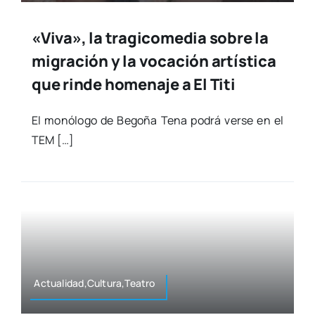
«Viva», la tragicomedia sobre la
migración y la vocación artística
que rinde homenaje a El Titi
El monó­lo­go de Bego­ña Tena podrá ver­se en el
TEM […]
Actualidad,Cultura,Teatro