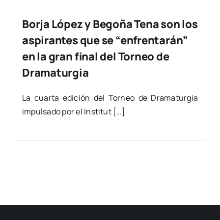
Borja López y Begoña Tena son los
aspirantes que se “enfrentarán”
en la gran final del Torneo de
Dramaturgia
La cuar­ta edi­ción del Tor­neo de Dra­ma­tur­gia
impul­sa­do por el Ins­ti­tut […]