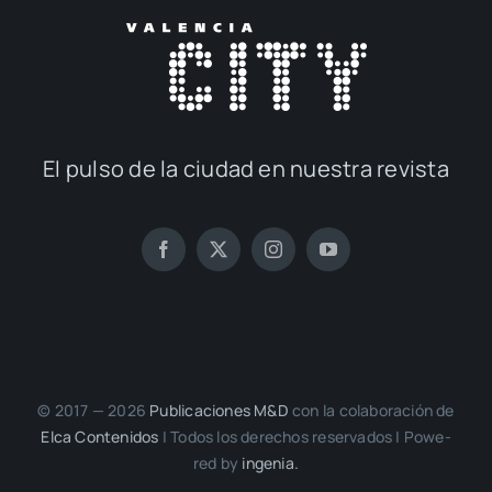
El pul­so de la ciu­dad en nues­tra revis­ta
© 2017 — 2026
Publi­ca­cio­nes M&D
con la cola­bo­ra­ción de
Elca Con­te­ni­dos
| Todos los dere­chos reser­va­dos | Powe­
red by
inge­nia.