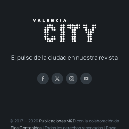
El pul­so de la ciu­dad en nues­tra revis­ta
© 2017 — 2026
Publi­ca­cio­nes M&D
con la cola­bo­ra­ción de
Elca Con­te­ni­dos
| Todos los dere­chos reser­va­dos | Powe­