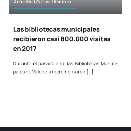
Actualidad,Cultura,Literatura
Las bibliotecas municipales
recibieron casi 800.000 visitas
en 2017
Duran­te el pasa­do año, las Biblio­te­cas Muni­ci­
pa­les de Valèn­cia incre­men­ta­ron […]