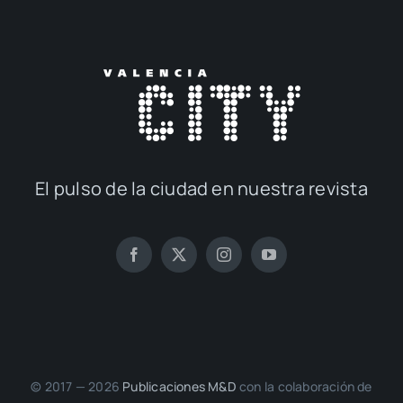
El pul­so de la ciu­dad en nues­tra revis­ta
© 2017 — 2026
Publi­ca­cio­nes M&D
con la cola­bo­ra­ción de