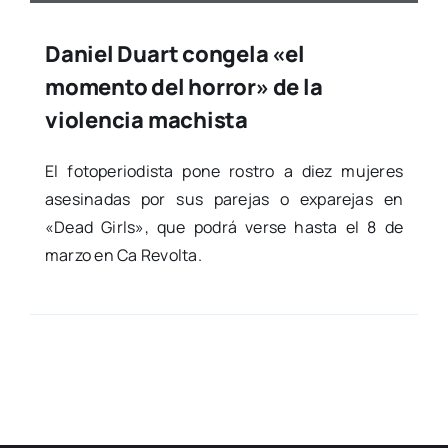
Daniel Duart congela «el
momento del horror» de la
violencia machista
El foto­pe­rio­dis­ta pone ros­tro a diez muje­res
ase­si­na­das por sus pare­jas o expa­re­jas en
«Dead Girls», que podrá ver­se has­ta el 8 de
mar­zo en Ca Revol­ta.