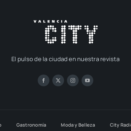
El pul­so de la ciu­dad en nues­tra revis­ta
o
Gas­tro­no­mía
Moda y Belle­za
City Rad