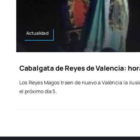
Actua­li­dad
Cabalgata de Reyes de Valencia: hora
Los Reyes Magos traen de nue­vo a Valèn­cia la ilu­
el pró­xi­mo día 5.