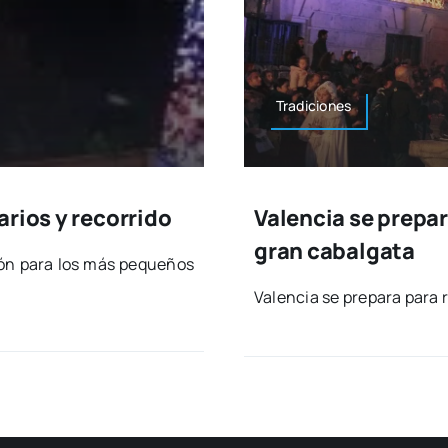
Tra­di­cio­nes
rios y recorrido
Valencia se prepar
gran cabalgata
sión para los más peque­ños
Valen­cia se pre­pa­ra para 