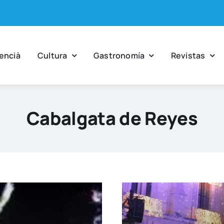
en­cià
Cul­tu­ra
Gas­tro­no­mía
Revis­tas
Cabalgata de Reyes