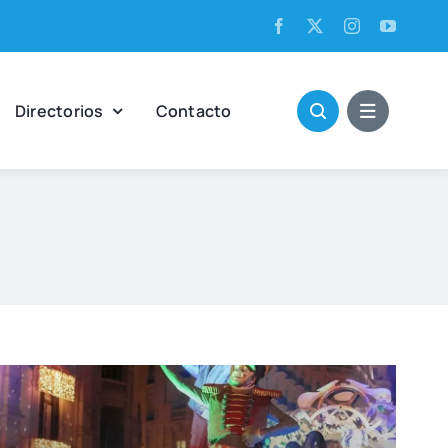
Direc­to­rios
Con­tac­to