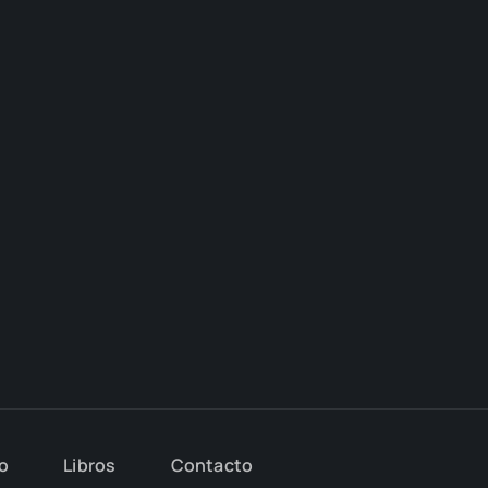
io
Libros
Con­tac­to