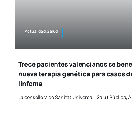
Actualidad,Salud
Trece pacientes valencianos se bene
nueva terapia genética para casos d
linfoma
La con­se­lle­ra de Sani­tat Uni­ver­sal i Salut Públi­ca, 