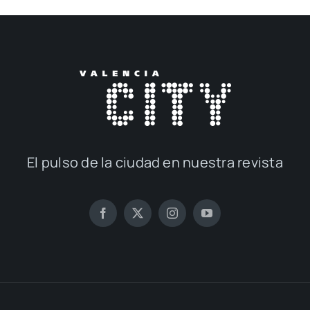
El pul­so de la ciu­dad en nues­tra revis­ta