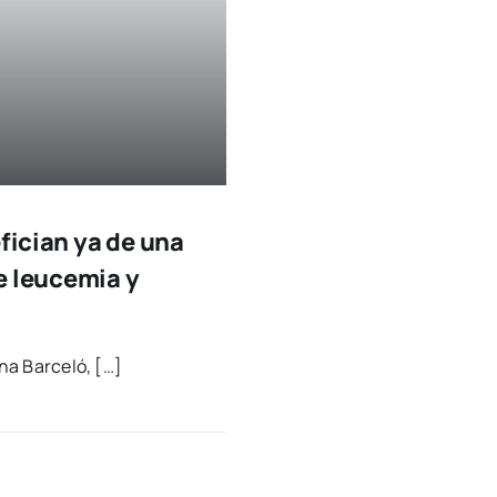
fician ya de una
e leucemia y
Ana Bar­ce­ló, […]