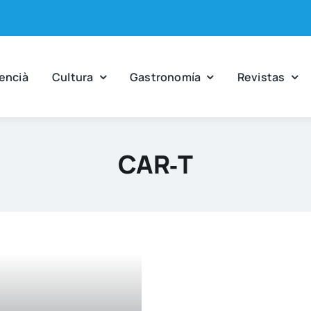
en­cià
Cul­tu­ra
Gas­tro­no­mía
Revis­tas
CAR‑T