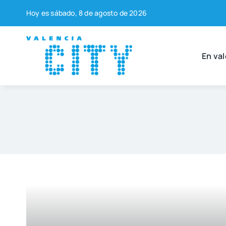
Saltar
Hoy es sába­do, 8 de agos­to de 2026
al
contenido
En val