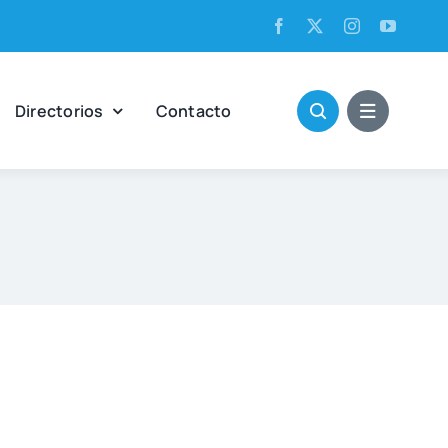
Direc­to­rios
Con­tac­to