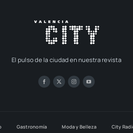
El pul­so de la ciu­dad en nues­tra revis­ta
o
Gas­tro­no­mía
Moda y Belle­za
City Rad