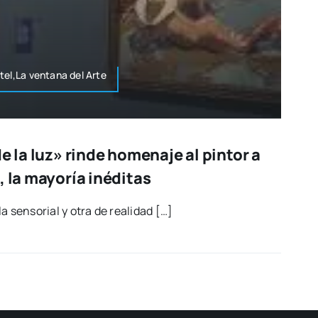
el,La ven­ta­na del Arte
e la luz» rinde homenaje al pintor a
, la mayoría inéditas
a sen­so­rial y otra de reali­dad […]