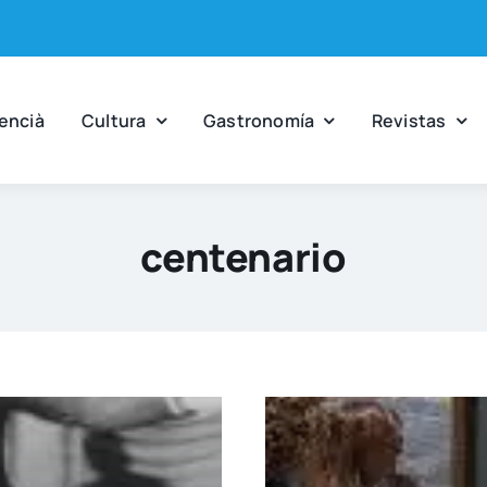
en­cià
Cul­tu­ra
Gas­tro­no­mía
Revis­tas
centenario