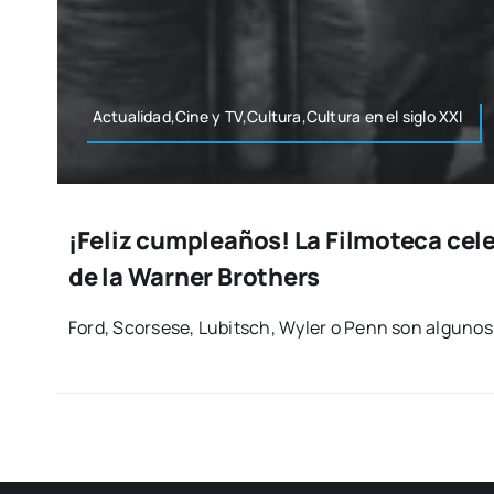
Actualidad,Cine y TV,Cultura,Cultura en el siglo XXI
¡Feliz cumpleaños! La Filmoteca cele
de la Warner Brothers
Ford, Scor­se­se, Lubitsch, Wyler o Penn son algu­nos