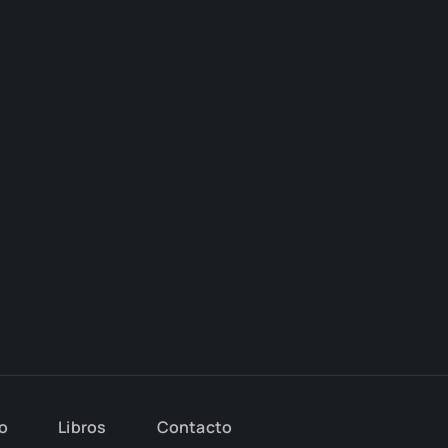
io
Libros
Con­tac­to