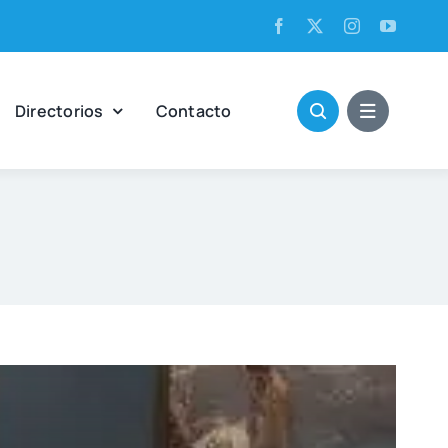
Direc­to­rios
Con­tac­to