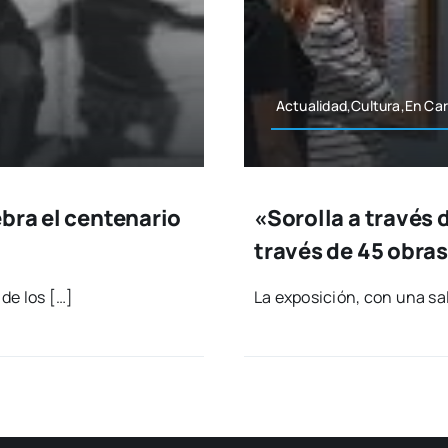
Actualidad,Cultura,En Cart
bra el centenario
«Sorolla a través d
través de 45 obras
 de los […]
La expo­si­ción, con una sal