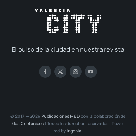
El pul­so de la ciu­dad en nues­tra revis­ta
© 2017 — 2026
Publi­ca­cio­nes M&D
con la cola­bo­ra­ción de
Elca Con­te­ni­dos
| Todos los dere­chos reser­va­dos | Powe­
red by
inge­nia.