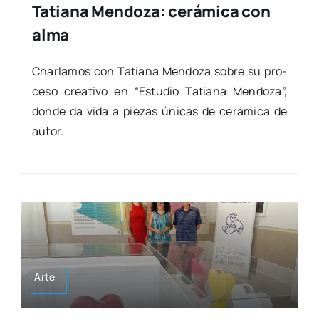
Tatiana Mendoza: cerámica con
alma
Char­la­mos con Tatia­na Men­do­za sobre su pro­
ce­so crea­ti­vo en “Estu­dio Tatia­na Men­do­za”,
don­de da vida a pie­zas úni­cas de cerá­mi­ca de
autor.
Arte