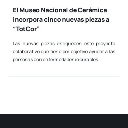
El Museo Nacional de Cerámica
incorpora cinco nuevas piezas a
“TotCor”
Las nue­vas pie­zas enri­que­cen este pro­yec­to
cola­bo­ra­ti­vo que tie­ne por obje­ti­vo ayu­dar a las
per­so­nas con enfer­me­da­des incu­ra­bles.