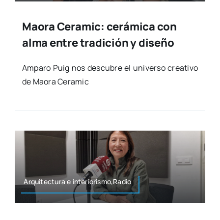
Maora Ceramic: cerámica con
alma entre tradición y diseño
Ampa­ro Puig nos des­cu­bre el uni­ver­so crea­ti­vo
de Mao­ra Cera­mic
Arqui­tec­tu­ra e interiorismo,Radio