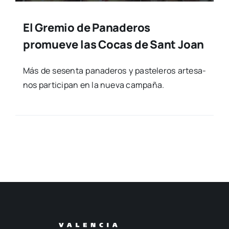
El Gremio de Panaderos
promueve las Cocas de Sant Joan
Más de sesen­ta pana­de­ros y pas­te­le­ros arte­sa­
nos par­ti­ci­pan en la nue­va cam­pa­ña.