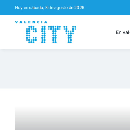
Saltar
Hoy es sába­do, 8 de agos­to de 2026
al
contenido
En val