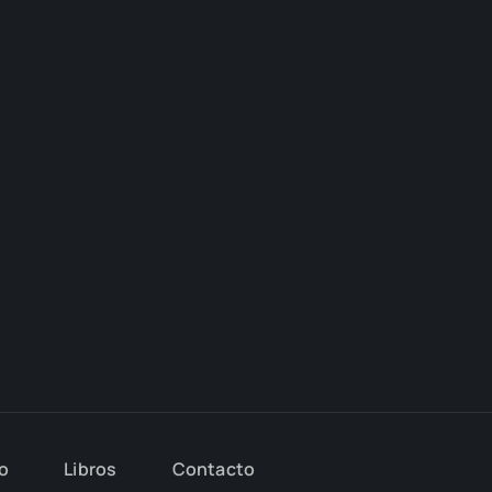
io
Libros
Con­tac­to