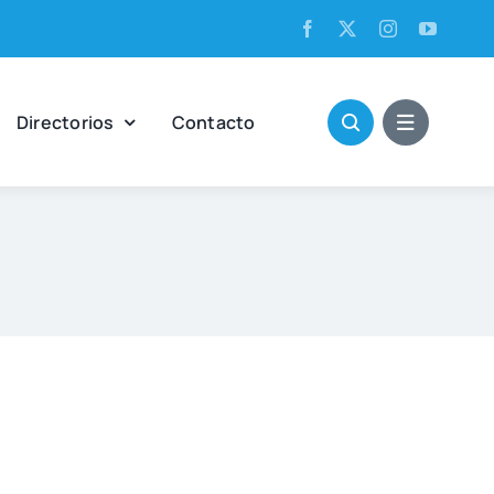
Direc­to­rios
Con­tac­to