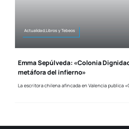
Actualidad,Libros y Tebeos
Emma Sepúlveda: «Colonia Dignidad 
metáfora del infierno»
La escri­to­ra chi­le­na afin­ca­da en Valen­cia publi­ca