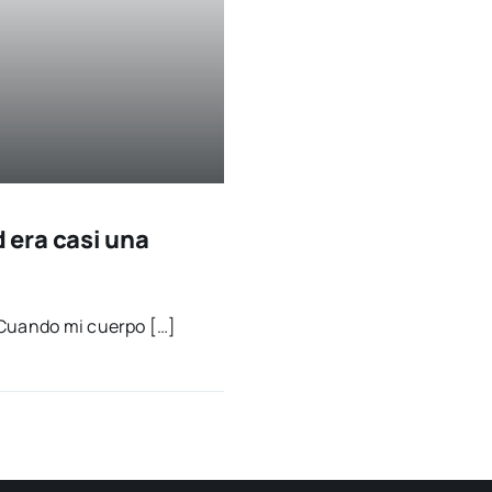
era casi una
 «Cuan­do mi cuer­po […]