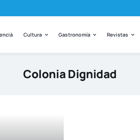
en­cià
Cul­tu­ra
Gas­tro­no­mía
Revis­tas
Colonia Dignidad