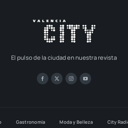
El pul­so de la ciu­dad en nues­tra revis­ta
o
Gas­tro­no­mía
Moda y Belle­za
City Rad