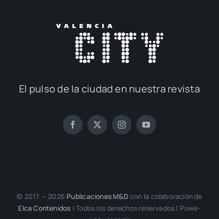
El pul­so de la ciu­dad en nues­tra revis­ta
© 2017 — 2026
Publi­ca­cio­nes M&D
con la cola­bo­ra­ción de
Elca Con­te­ni­dos
| Todos los dere­chos reser­va­dos | Powe­