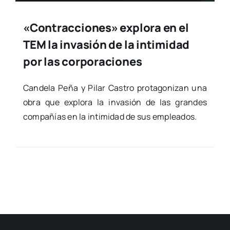
«Contracciones» explora en el
TEM la invasión de la intimidad
por las corporaciones
Can­de­la Peña y Pilar Cas­tro pro­ta­go­ni­zan una
obra que explo­ra la inva­sión de las gran­des
com­pa­ñías en la inti­mi­dad de sus emplea­dos.