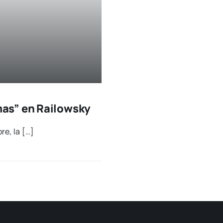
as” en Railowsky
bre, la […]