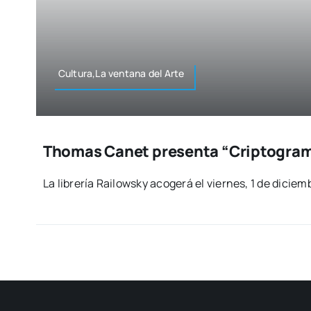
Cultura,La ven­ta­na del Arte
Thomas Canet presenta “Criptogram
La libre­ría Rai­lowsky aco­ge­rá el vier­nes, 1 de diciem­