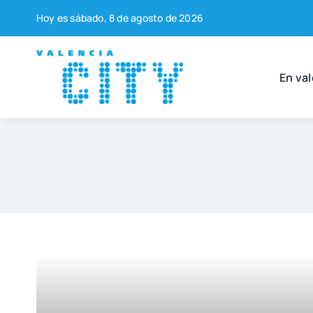
Saltar
Hoy es sába­do, 8 de agos­to de 2026
al
contenido
En val