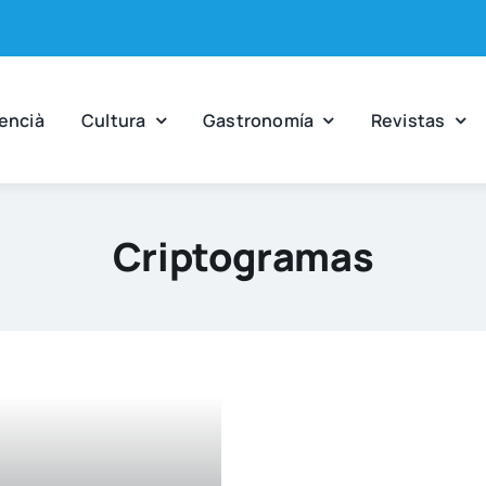
en­cià
Cul­tu­ra
Gas­tro­no­mía
Revis­tas
Criptogramas