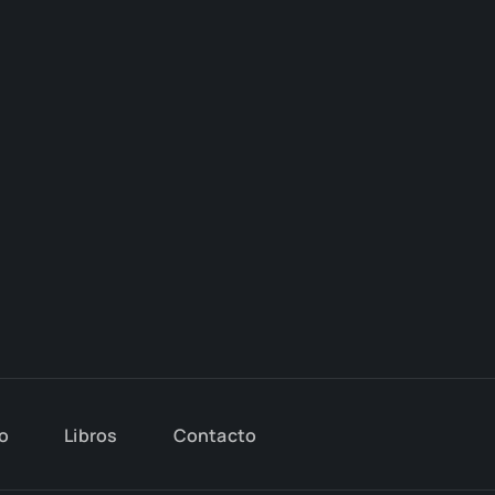
io
Libros
Con­tac­to