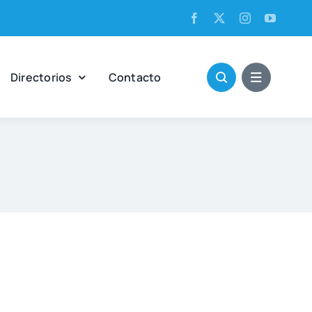
Direc­to­rios
Con­tac­to