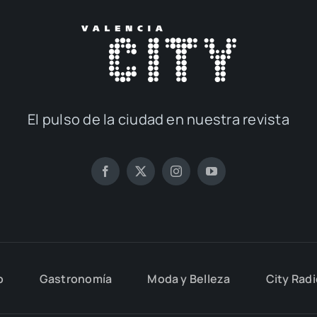
El pul­so de la ciu­dad en nues­tra revis­ta
o
Gas­tro­no­mía
Moda y Belle­za
City Rad