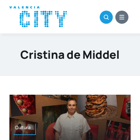
Saltar
al
contenido
Cristina de Middel
Cul­tu­ra