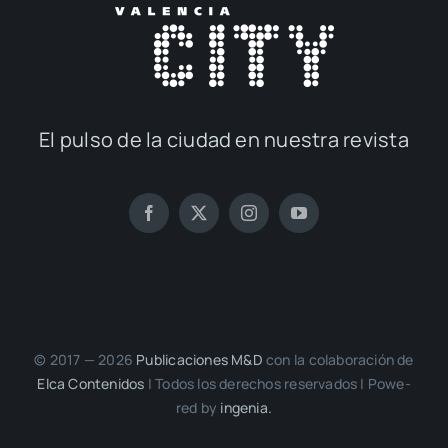
El pul­so de la ciu­dad en nues­tra revis­ta
© 2017 — 2026
Publi­ca­cio­nes M&D
con la cola­bo­ra­ción de
Elca Con­te­ni­dos
| Todos los dere­chos reser­va­dos | Powe­
red by
inge­nia.