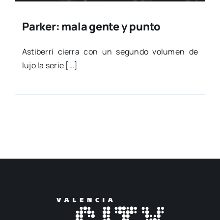
Parker: mala gente y punto
Asti­be­rri cie­rra con un segun­do volu­men de
lujo la serie […]