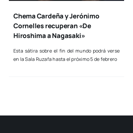
Chema Cardeña y Jerónimo
Cornelles recuperan «De
Hiroshima a Nagasaki»
Esta sáti­ra sobre el fin del mun­do podrá ver­se
en la Sala Ruza­fa has­ta el pró­xi­mo 5 de febre­ro