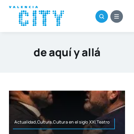
Saltar
al
contenido
de aquí y allá
Actualidad,Cultura,Cultura en el siglo XXI,Teatro