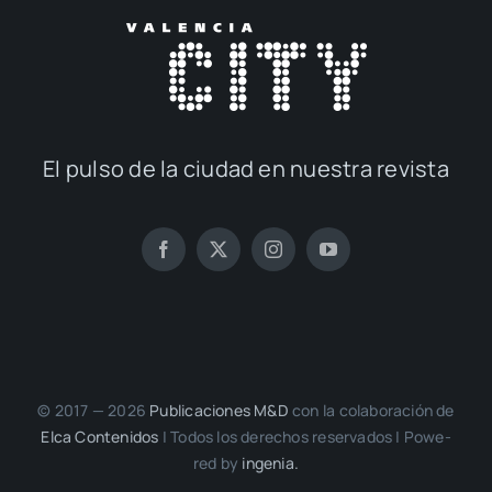
El pul­so de la ciu­dad en nues­tra revis­ta
© 2017 — 2026
Publi­ca­cio­nes M&D
con la cola­bo­ra­ción de
Elca Con­te­ni­dos
| Todos los dere­chos reser­va­dos | Powe­
red by
inge­nia.