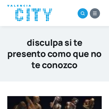
Saltar
al
contenido
disculpa si te
presento como que no
te conozco