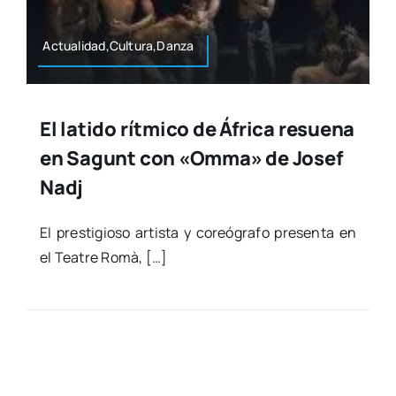
Actualidad,Cultura,Danza
El latido rítmico de África resuena
en Sagunt con «Omma» de Josef
Nadj
El pres­ti­gio­so artis­ta y coreó­gra­fo pre­sen­ta en
el Tea­tre Romà, […]