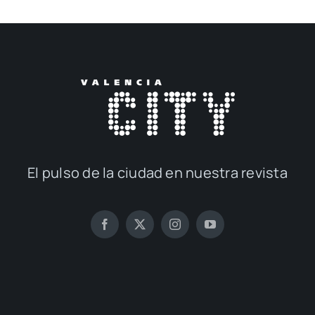
El pul­so de la ciu­dad en nues­tra revis­ta