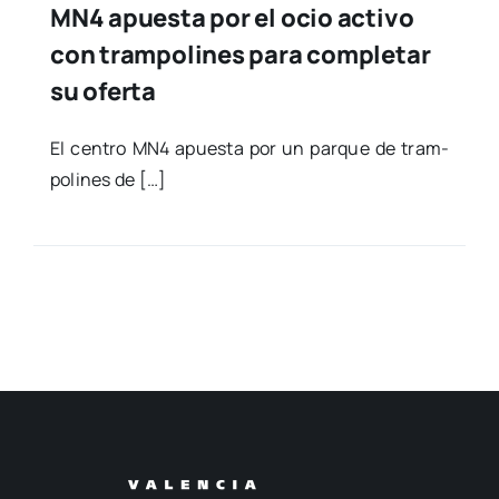
MN4 apuesta por el ocio activo
con trampolines para completar
su oferta
El cen­tro MN4 apues­ta por un par­que de tram­
po­li­nes de […]